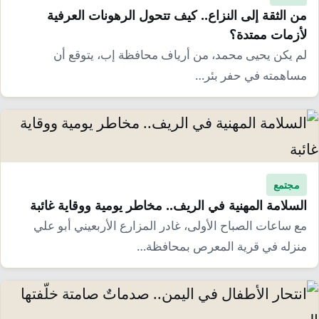
إرشاد زراعي
قضايا
انفوجرافيك
من الثقة إلى النزاع.. كيف تتحول الرهونات العرفية
لأزمات ممتدة؟
معيشة
قصص رقمية
لم يكن يحيى محمد، من أرياف محافظة إب، يتوقع أن
قصة
تقارير صور
مساهمته في حفر بئر…
فيديو
مجتمع
السلامة المهنية في الريف.. مخاطر يومية ووقاية غائبة
مع ساعات الصباح الأولى، غادر المزارع الأربعيني أبو علي
منزله في قرية المعرص بمحافظة…