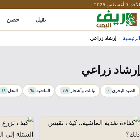
الأحد, 9 أغسطس 2026
نقيل
حصن
الرئيسية
›
إرشاد زراعي
إرشاد زراعي
الصيد البحري
نباتات وأشجار
الماشية
النحل
١٨
٦٨
١١٩
٠