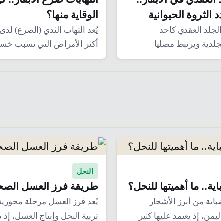
الثروة الحيوانية
الوقاية منها؟
جلد العقدي كاحد
يُعد التهاب الثدي (الضرع) لدى 
لدية ويرتبط مصليا
أكثر الأمراض التي تسبب خسائ
الاغنام والماعز وفي…
للمربين،…
النحل
ة.. ما أهميتها للنحل؟
طريقة فرز العسل الصح
باية من أبرز الأشجار
يُعد فرز العسل مرحلة محوري
يمن، إذ يعتمد عليها كثير
تربية النحل وإنتاج العسل، إذ 