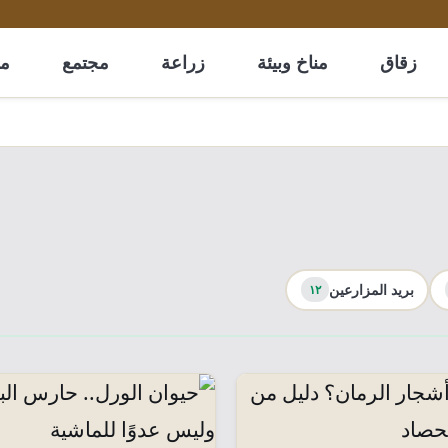
زقاق
مناخ وبيئة
زراعة
مجتمع
مل
بريد المزارعين
١٢