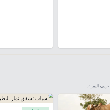
‹ريف اليمن›.