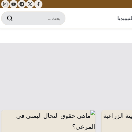
تيميديا