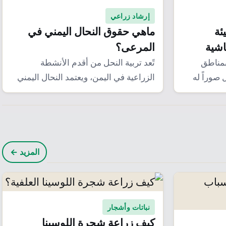
إرشاد زراعي
ئة
ماهي حقوق النحال اليمني في
اشية
المرعى؟
بمناطق
تًعد تربية النحل من أقدم الأنشطة
 صوراً له
الزراعية في اليمن، ويعتمد النحال اليمني
على الترحال…
المزيد ←
نباتات وأشجار
كيف زراعة شجرة اللوسينا