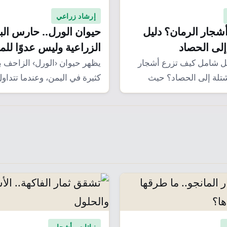
إرشاد زراعي
شجار الرمان؟ دليل
حيوان الورل.. حارس البي
إلى الحصاد
الزراعية وليس عدوًا للم
ليل شامل كيف تزرع أشجار
يظهر حيوان ‹الورل› الزاحف 
شتلة إلى الحصاد؟ حيث
كثيرة في اليمن، وعندما تتداول
على مواقع…
نباتات وأشجار