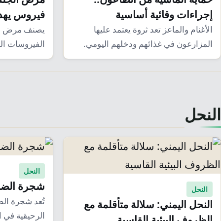
إجراءات وقائية أساسية
فيروس يهدد 
الأغنام والماعز تعد ثروة يعتمد عليها
يصنف مرض ال
المزارعون في غذائهم ودخلهم اليومي.
الفيروسات الج
غير أن هذه…
بفيروس جدري 
النحل
النحل
شجرة الضباي
النحل
تُعد شجرة الض
النحل اليمني: سلالة متأقلمة مع
الرحيقية في ال
الظروف البيئية القاسية