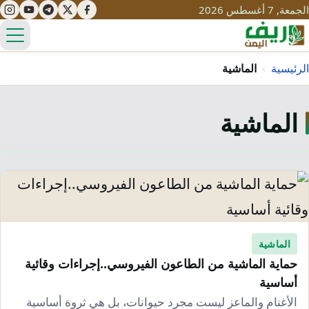
الجمعة, 7 أغسطس 2026
الق
الرئيسية
›
الماشية
الماشية
تعليم
صحة
تنمية
مياه
قصص نجاح
سياحة
طرُق
مبادرات
تراث
التغير المناخي
ثقافة
الماشية
محميات
تحديات
حماية الماشية من الطاعون الفيروسي..إجراءات وقائية
التلوث
أساسية
حلول
نساء
الأغنام والماعز ليست مجرد حيوانات، بل هي ثروة أساسية