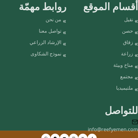
أقسام الموقع
روابط مهمّة
نقيل
من نحن
حصن
تواصل معنا
زقاق
الإرشاد الزراعي
زراعة
نموذج الشكاوى
مناخ وبيئة
مجتمع
ملتيميديا
للتواصل
info@reefyemen.com