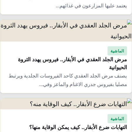
إرشاد زراعي
قضايا
يعتمد عليها المزارعون في غذائهم…
انفوجرافيك
معيشة
قصص رقمية
قصة
تقارير صور
فيديو
الماشية
مرض الجلد العقدي في الأبقار.. فيروس يهدد الثروة
الحيوانية
يصنف مرض الجلد العقدي كاحد الفيروسات الجلدية ويرتبط
مصليا بفيروس جدري الاغنام والماعز وفي…
الماشية
التهابات ضرع الأبقار.. كيف يمكن الوقاية منها؟