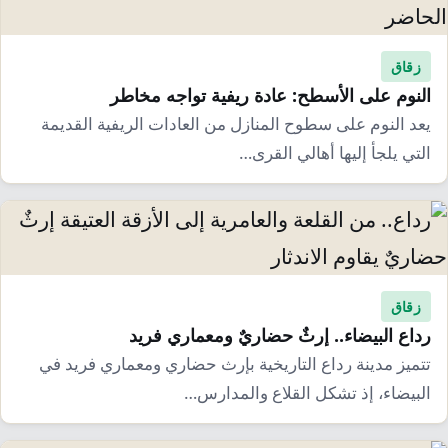
إرشاد زراعي
قضايا
انفوجرافيك
معيشة
قصص رقمية
زقاق
قصة
النوم على الأسطح: عادة ريفية تواجه مخاطر
تقارير صور
يعد النوم على سطوح المنازل من العادات الريفية القديمة
فيديو
التي يلجأ إليها أهالي القرى…
زقاق
رداع البيضاء.. إرثٌ حضاريٌ ومعماري فريد
تتميز مدينة رداع التاريخية بإرث حضاري ومعماري فريد في
البيضاء، إذ تشكل القلاع والمدارس…