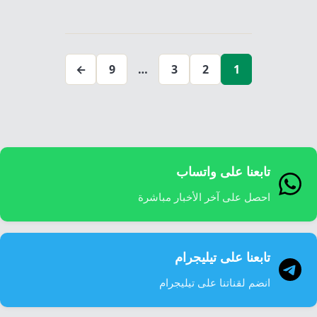
إرشاد زراعي
قضايا
انفوجرافيك
تعدد
معيشة
قصص رقمية
صفحات
قصة
←
9
…
3
2
1
تقارير صور
فيديو
المقالات
تابعنا على واتساب
احصل على آخر الأخبار مباشرة
تابعنا على تيليجرام
انضم لقناتنا على تيليجرام