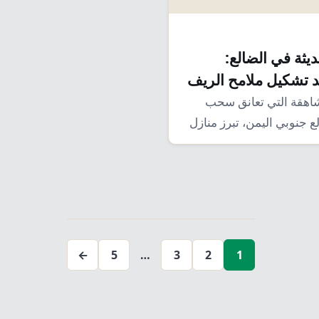
ديثة في الضالع:
د تشكيل ملامح الريف
لشاهقة التي تعانق سحب
 جنوبي اليمن، تبرز منازل
تعدد
صفحات
←
5
…
3
2
1
المقالات