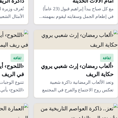
أمام الآلات الحديثة
ذاكرة الريف
مع كل صباح يبدأ إبراهيم قبول (23 عاماً)
تُعرف وزيرة ا
في إطعام الجمل وسقايته ليقوم بمهمته…
الأمثال الشعبي
وفلسفتها، تم
ثقافة
ثقافة
‹ألعاب رمضان› إرث شعبي يروي
‹اللحوح› أي
حكاية الريف
في الريف
وتعد الألعاب الرمضانية ذاكرة شعبية
تتنوع الوجبات 
تعكس روح الاجتماع والفرح في المجتمع
‹اللحوح› يأتي
اليمني، حيث يشارك…
أحد أهم الأط