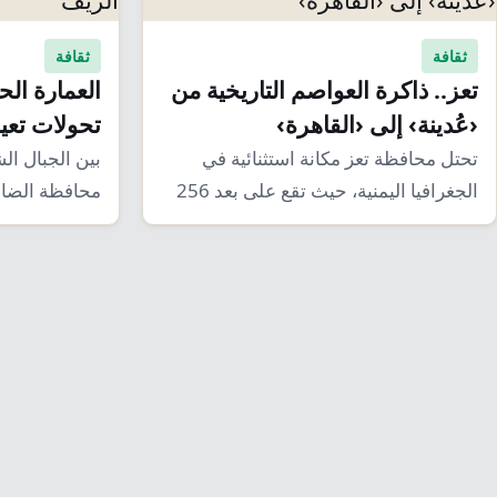
ثقافة
ثقافة
تعز.. ذاكرة العواصم التاريخية من
العمارة الح
‹عُدينة› إلى ‹القاهرة›
تحولات تعي
تحتل محافظة تعز مكانة استثنائية في
بين الجبال ا
الجغرافيا اليمنية، حيث تقع على بعد 256
محافظة الضالع
كيلو…
شامخة في…