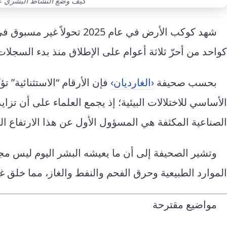
كيف وضع النشاط البشري عام 2025 في صدارة الأعوام الأشد
شهد كوكب الأرض في عام 025
كواحد من أحرّ ثلاثة أعوام على الإطلاق منذ بدء السجلات 
بحسب صحيفة
‹الغارديان›
فإن الأرقام “الاستثنائية” ت
الأساسي للاختلالات البيئية؛ إذ يجمع العلماء على أن تزاي
الصناعية المكثفة هي المسؤول الأول عن هذا الارتفاع ال
وتشير الصحيفة إلى أن ما يعيشه البشر اليوم ليس مج
الموارد الطبيعية وحرق الفحم والنفط والغاز، مما خلق غ
مواضيع مقترحة