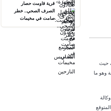
قرية قاومت حصار
التضاريس
الصرف الصحي.. خطر
صامت في مخيمات
النازحين
عادية”، حيث
 الصناعية وهو ما
ت وكالة
المتوقع