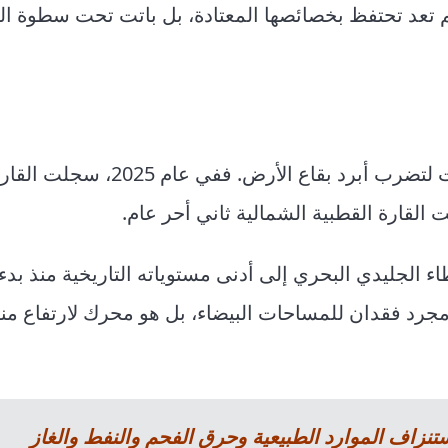
تعد تحتفظ بخصائصها المعتادة، بل باتت تحت سطوة الت
لم تتوقف آثار الاحترار عند اليابسة المأهولة، بل امتدت لتضرب أبرد ب
لت القارة القطبية الشمالية ثاني أحر عام.
اء الجليدي البحري إلى أدنى مستوياته التاريخية منذ بدء
س مجرد فقدان للمساحات البيضاء، بل هو محرك لارتفاع م
ستنزاف الموارد الطبيعية وحرق الفحم والنفط والغاز