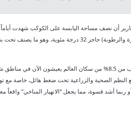
ارير أن نصف مساحة اليابسة على الكوكب شهدت أياماً
فيها “درجات الحرارة المحسوسة” (التي تدمج بين الحرارة والرطوبة) حاجز 32 درجة مئوية، وهو م
وتشير تقديرات منظمة “بيركلي إيرث” إلى أن ما يقرب من 8.5% من سكان العالم يعيشون الآن في 
ع النظم الصحية والزراعية تحت ضغط هائل، خاصة مع ت
ية مشابهة أو ربما أشد قسوة، مما يجعل “الانهيار المناخي” واقعاً 