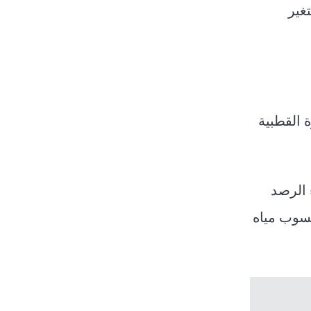
غير
قاع الأرض. ففي عام 2025، سجلت القارة القطبية
 الرصد
نسوب مياه