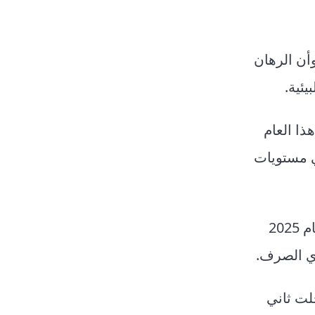
جة أصبح حتمية واقعية، وأن الرهان
يئية.
ية هذا العام
ي مستويات
وبينما ساهمت ظواهر طبيعية مثل “النينيو” في رفع الحرارة بنحو 0.1 درجة مئوية في العامين السابقين، فإن عام 2025
ري الصرف.
 سجلت ثاني