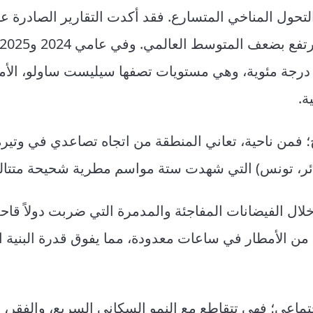
ا التحول المناخي المتسارع. فقد أكدت التقارير الصادرة 
رجات الحرارة في بعض المدن العربية إلى حاجز الـ 50 درجة مئوية، وهي مستويات تصفها سيليست ساولو
ة.
ج؛ فمن ناحية، تعاني المنطقة من اتجاه تصاعدي في وتير
ئر، تونس) التي شهدت ستة مواسم مطرية شحيحة متتالي
ال الفيضانات المفاجئة والمدمرة التي ضربت دولاً قاح
ن الأمطار في ساعات معدودة، مما يفوق قدرة البنية ال
جتماعي؛ فهي تتقاطع مع النمو السكاني السريع، والفقر، 