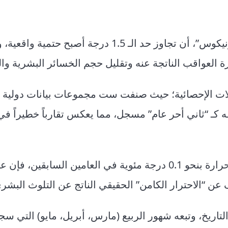
يقول كارلو بونتيمبو، مدير خدمة تغير المناخ في “كوبرنيكوس”، أن تجاوز حد الـ 1.5 در
رة العواقب الناتجة عنه وتقليل حجم الخسائر البشرية والب
يانات عام 2025 هو تباين التحليلات الإحصائية؛ حيث صنفت ست مجموعات بيانات دول
ه كـ “ثاني أحر عام” مسجل، مما يعكس تقارباً خطيراً ف
ف عن “الاحترار الكامن” الحقيقي الناتج عن التلوث البش
 كأحر يناير في التاريخ، وتبعه شهور الربيع (مارس، أبريل، مايو) التي