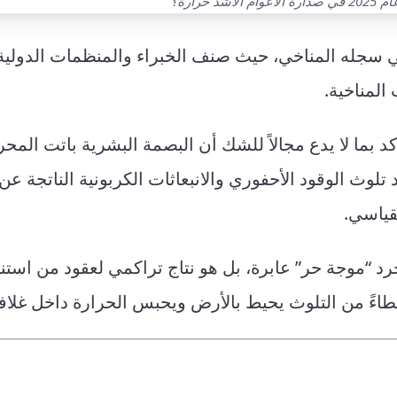
 حرارة؟
2 تحولاً غير مسبوق في سجله المناخي، حيث صنف الخبراء والمنظمات الدول
المناخية.
ؤكد بما لا يدع مجالاً للشك أن البصمة البشرية باتت المح
د تلوث الوقود الأحفوري والانبعاثات الكربونية الناتجة ع
قياسي.
رد “موجة حر” عابرة، بل هو نتاج تراكمي لعقود من است
طاءً من التلوث يحيط بالأرض ويحبس الحرارة داخل غلافه