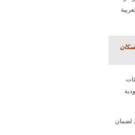
عربية
بعاثات
دية
د لضمان