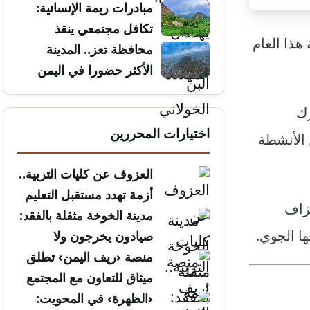
مبادرات ريمة الإنسانية:
تكافل مجتمعي ينقذ
ية هذا العام
الأرواح
محافظة تعز.. المدينة
الأكثر حضورا في اليمن
رك
اختيارات المحررين
ن الأنشطة
العزوف عن كليات التربية..
أزمة تهدد مستقبل التعليم
نزاف
مدينة الخوخة مثقلة بالفقد:
ا الجوي.
صيادون يخرجون ولا
يعودون
منصة ‹ريف اليمن› تطلق
ميثاق للتعاون مع المجتمع
المدني
‹الظهرة› في المحويت: