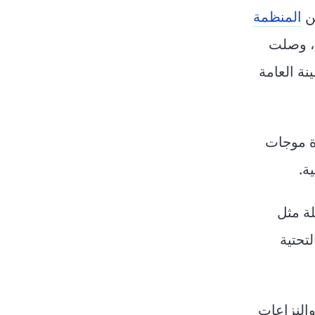
عن
المنظمة
أن معدل الاحترار في المنطقة يرتفع بضعف المتوسط العالمي. وفي عامي 2024 و2025، وصلت
، الأمينة العامة
ة موجات
ة.
لة مثل
تحتية
والنزاعات