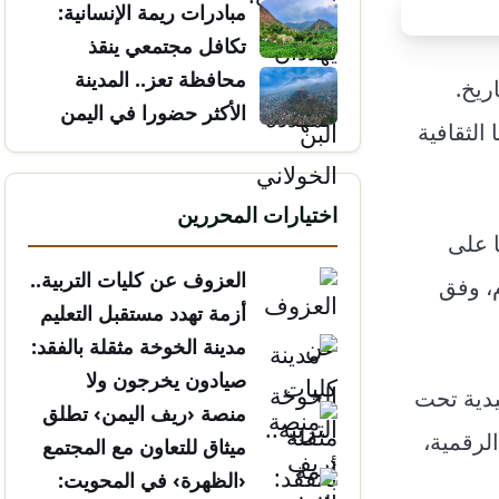
مبادرات ريمة الإنسانية:
تكافل مجتمعي ينقذ
الأرواح
محافظة تعز.. المدينة
ريخ.
الأكثر حضورا في اليمن
الثقافية
اختيارات المحررين
ا على
العزوف عن كليات التربية..
م، وفق
أزمة تهدد مستقبل التعليم
مدينة الخوخة مثقلة بالفقد:
صيادون يخرجون ولا
يدية تحت
يعودون
منصة ‹ريف اليمن› تطلق
لرقمية،
ميثاق للتعاون مع المجتمع
المدني
‹الظهرة› في المحويت: