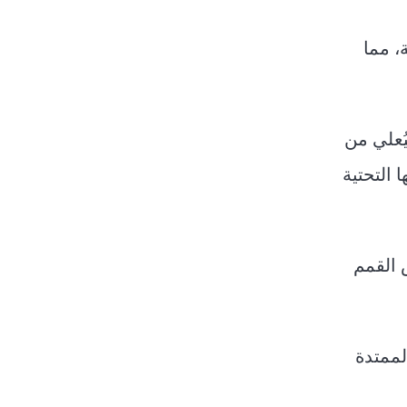
، مما
ليُعلي من
 التحتية
 القمم
لممتدة