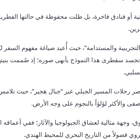
 أو فنادق فاخرة، بل ظلت محفوظة في حالتها الفطرية
رين.
لسياحة التجريبية والمستدامة”، حيث أُعيد صياغة مفهوم السفر 
وتجسد سقطرى هذا النموذج بأبهى صوره؛ إذ صُممت بنيتها
لسلبي.
صر رحلات المسير الجبلي عبر “جبال هجير”، حيث تلامس
ى والأكثر لؤلؤاً بالنجوم على وجه الأرض.
، وجهة مثالية لعشاق الجيولوجيا والآثار؛ ففي أعماقه ا
وي فصولاً من التاريخ البحري للمحيط الهندي.