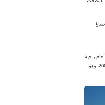
 المظلات
صباغ
أحافير حية
لعصر نباتي اندثر منذ أمد بعيد في بقاع العالم الأخرى، حيث أُدرجت ضمن قائمة التراث العالمي لليونسكو عام 2008، وهو