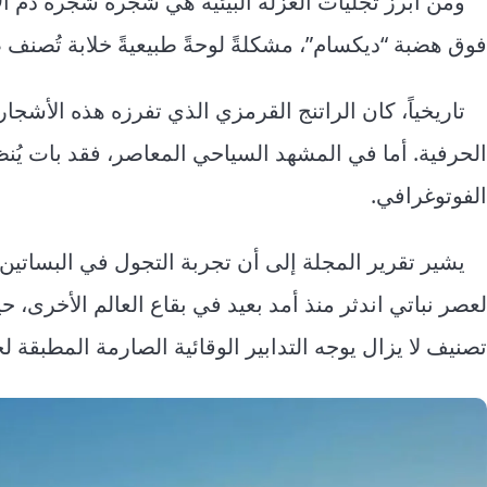
ومن أبرز تجليات العزلة البيئية هي شجرة شجرة دم ال
فوق هضبة “ديكسام”، مشكلةً لوحةً طبيعيةً خلابة تُصنف
تاريخياً، كان الراتنج القرمزي الذي تفرزه هذه الأشجا
الحرفية. أما في المشهد السياحي المعاصر، فقد بات يُنظ
الفوتوغرافي.
يشير تقرير المجلة إلى أن تجربة التجول في البساتين غال
تصنيف لا يزال يوجه التدابير الوقائية الصارمة المطبقة ل