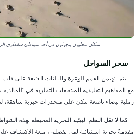
سكان محليون يتجولون في أحد شواطئ سقطرى الرملية البيضا
سحر السواحل
بينما تهيمن القمم الوعرة والنباتات العتيقة على قلب
مع المفاهيم التقليدية للمنتجعات التجارية في “المالدي
رملية بيضاء ناصعة تتكئ على منحدرات جيرية شاهقة، لترسم
كما لا تقل النظم البيئية البحرية المحيطة بهذه الشواط
مقدمةً تجربة استثنائية لمن يفضلون متعة الاكتشاف على