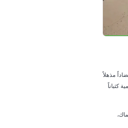
داً مذهلاً
 كثباناً
ماك،