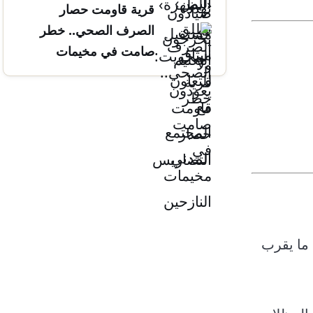
قرية قاومت حصار
التضاريس
الصرف الصحي.. خطر
صامت في مخيمات
النازحين
 ما يقرب