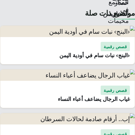
مواضيع ذات صلة
قصص رقمية
‹البنج› نبات سام في أودية اليمن
قصص رقمية
غياب الرجال يضاعف أعباء النساء
قصص رقمية