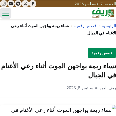
الجمعة, 7 أغسطس 2026
الق
الرئيسية
›
قصص رقمية
›
نساء ريمة يواجهن الموت أثناء رعي
الأغنام في الجبال
تعليم
قصص رقمية
صحة
تنمية
نساء ريمة يواجهن الموت أثناء رعي الأغنام
مياه
قصص نجاح
سياحة
في الجبال
طرُق
مبادرات
تراث
التغير المناخي
ريف اليمن
📅 سبتمبر 8, 2025
ثقافة
محميات
تحديات
التلوث
حلول
نساء