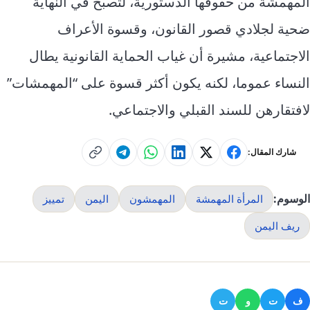
المهمشة من حقوقها الدستورية، لتصبح في النهاية
ضحية لجلادي قصور القانون، وقسوة الأعراف
الاجتماعية، مشيرة أن غياب الحماية القانونية يطال
النساء عموما، لكنه يكون أكثر قسوة على “المهمشات”
لافتقارهن للسند القبلي والاجتماعي.
شارك المقال:
الوسوم:
المرأة المهمشة
المهمشون
اليمن
تمييز
ريف اليمن
ف
ت
و
ت