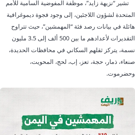
تشير “نزيهة زايد”، موظفة المفوضية السامية للأمم
المتحدة لشؤون اللاجئين، إلى وجود فجوة ديموغرافية
هائلة في بيانات رصد فئة “المهمشين”، حيث تتراوح
التقديرات لأعدادهم ما بين 500 ألف إلى 3.5 مليون
نسمة، يتركز ثقلهم السكاني في محافظات الحديدة،
صنعاء، ذمار، حجة، تعز، إب، لحج، المحويت،
وحضرموت.