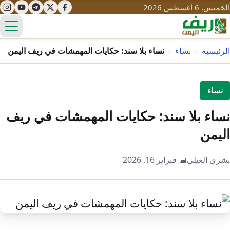
الخميس, 6 أغسطس 2026
الق
الرئيسية
›
نساء
›
نساء بلا سند: حكايات المهمشات في ريف اليمن
تعليم
نساء
صحة
تنمية
نساء بلا سند: حكايات المهمشات في ريف
مياه
اليمن
قصص نجاح
سياحة
طرُق
مبادرات
تراث
بشرى الغيلي
📅 فبراير 16, 2026
التغير المناخي
ثقافة
محميات
تحديات
التلوث
حلول
نساء