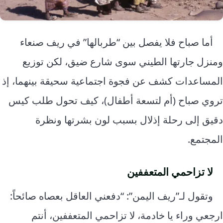
أما صباح فلا يفصل بين “طربالها” في ريف صنعاء
ومنزل جارتها الطيني سوى شارع ضيق، لكن توزيع
المساعدات كشف عن فجوة اجتماعية سحيقة بينهما، إذ
تروي صباح (أم لتسعة أطفال)، كيف تحول طلب كيس
دقيق إلى رحلة إذلال بسبب لون بشرتها ونظرة
المجتمع.
لا تزاحمي المتعففين
وتقول لـ”ريف اليمن”: “دفعني العاقل بعصاه صائحاً:
ارجعي وراء يا خادمة، لا تزاحمي المتعففين، أنتم