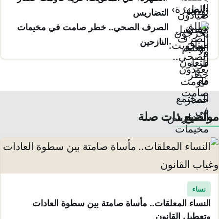
التضاريس
الصرف الصحي.. خطر صامت في مخيمات
النازحين
مواضيع ذات صلة
نساء
النساء المعلقات.. مأساة صامتة بين سطوة العادات
وتعطيل القانون