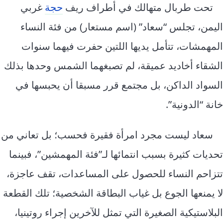
إرشاد زراعي
قضايا
تحت طربال متهالك في أطراف ريف
حجة
غربي
انفوجرافيك
اليمن، تجلس “سعاد” (اسم مستعار) من فئة النساء
معيشة
قصص رقمية
المهمشات، تتأمل يديها اللتين حفرت فيهما سنوات
قصة
تقارير صور
الشقاء أخاديد عميقة، لم تصبغهما الشمس وحدها بذلك
فيديو
السواد الداكن، بل مجتمع قرر مسبقا أن يحبسها في
خانة “الدونية”.
سعاد ليست مجرد امرأة فقيرة فحسب؛ بل تعاني من
تحديات كثيرة بسبب انتمائها لـ”فئة المهمشين”، فبينما
تتزاحم النساء للحصول على المساعدات، تقف عاجزة،
لا يمنعها الجوع بل غياب البطاقة الشخصية؛ تلك القطعة
البلاستيكية الصغيرة التي تمثل للآخرين إجراء روتينيا،