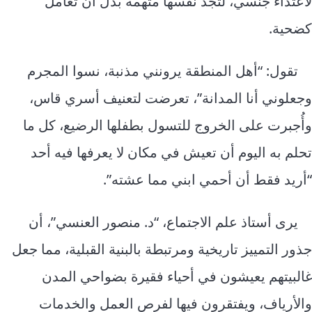
لاعتداء جنسي، لتجد نفسها متهمة بدل أن تُعامل
كضحية.
تقول: “أهل المنطقة يرونني مذنبة، نسوا المجرم
وجعلوني أنا المدانة”، تعرضت لتعنيف أسري قاس،
وأُجبرت على الخروج للتسول بطفلها الرضيع، كل ما
تحلم به اليوم أن تعيش في مكان لا يعرفها فيه أحد
“أريد فقط أن أحمي ابني مما عشته”.
يرى أستاذ علم الاجتماع، “د. منصور العنسي”، أن
جذور التمييز تاريخية ومرتبطة بالبنية القبلية، مما جعل
غالبيتهم يعيشون في أحياء فقيرة بضواحي المدن
والأرياف، ويفتقرون فيها لفرص العمل والخدمات