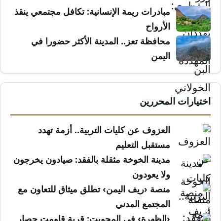
مبادرات ريمة الإنسانية: تكافل مجتمعي ينقذ
الأرواح
محافظة تعز.. المدينة الأكثر حضورا في
اليمن
اختيارات المحررين
العزوف عن كليات التربية.. أزمة تهدد
مستقبل التعليم
مدينة الخوخة مثقلة بالفقد: صيادون يخرجون
ولا يعودون
منصة ‹ريف اليمن› تطلق ميثاق للتعاون مع
المجتمع المدني
‹الظهرة› في المحويت: قرية قاومت حصار