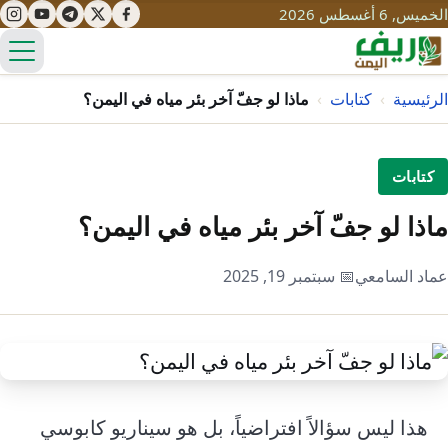
الخميس, 6 أغسطس 2026
الق
الرئيسية
›
كتابات
›
ماذا لو جفّ آخر بئر مياه في اليمن؟
تعليم
كتابات
صحة
تنمية
ماذا لو جفّ آخر بئر مياه في اليمن؟
مياه
قصص نجاح
سياحة
عماد السامعي
📅 سبتمبر 19, 2025
طرُق
مبادرات
تراث
التغير المناخي
ثقافة
محميات
تحديات
التلوث
حلول
نساء
هذا ليس سؤالاً افتراضياً، بل هو سيناريو كابوسي