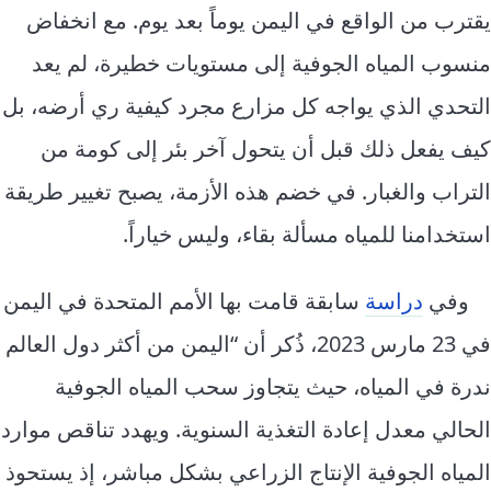
إرشاد زراعي
قضايا
يقترب من الواقع في اليمن يوماً بعد يوم. مع انخفاض
انفوجرافيك
معيشة
منسوب المياه الجوفية إلى مستويات خطيرة، لم يعد
قصص رقمية
قصة
التحدي الذي يواجه كل مزارع مجرد كيفية ري أرضه، بل
تقارير صور
كيف يفعل ذلك قبل أن يتحول آخر بئر إلى كومة من
فيديو
التراب والغبار. في خضم هذه الأزمة، يصبح تغيير طريقة
استخدامنا للمياه مسألة بقاء، وليس خياراً.
وفي
دراسة
سابقة قامت بها الأمم المتحدة في اليمن
في 23 مارس 2023، ذُكر أن “اليمن من أكثر دول العالم
ندرة في المياه، حيث يتجاوز سحب المياه الجوفية
الحالي معدل إعادة التغذية السنوية. ويهدد تناقص موارد
المياه الجوفية الإنتاج الزراعي بشكل مباشر، إذ يستحوذ