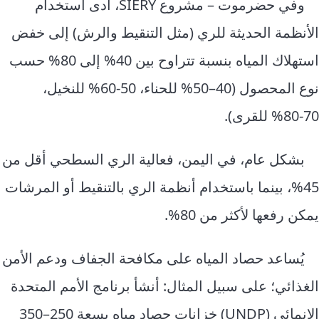
وفي حضرموت – مشروع SIERY، أدى استخدام
الأنظمة الحديثة للري (مثل التنقيط والرش) إلى خفض
استهلاك المياه بنسبة تتراوح بين 40% إلى 80% حسب
نوع المحصول (40–50% للحناء، 50‑60% للنخيل،
70‑80% للقرى).
بشكل عام، في اليمن، فعالية الري السطحي أقل من
45%، بينما باستخدام أنظمة الري بالتنقيط أو المرشات
يمكن رفعها لأكثر من 80%.
يُساعد حصاد المياه على مكافحة الجفاف ودعم الأمن
الغذائي؛ على سبيل المثال: أنشأ برنامج الأمم المتحدة
الإنمائي (UNDP) خزانات حصاد مياه بسعة 250–350