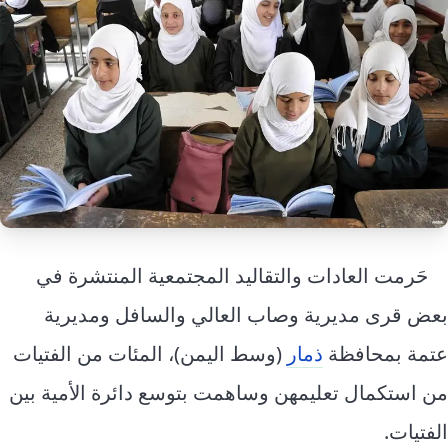
إرشاد زراعي
قضايا
انفوجرافيك
معيشة
قصص رقمية
قصة
تقارير صور
فيديو
حَرمت العادات والتقاليد المجتمعية المنتشرة في
بعض قرى مديرية وصاب العالي والسافل ومديرية
عتمة بمحافظة
ذمار
(وسط اليمن)، المئات من الفتيات
من استكمال تعليمهن وساهمت بتوسع دائرة الأمية بين
الفتيات.