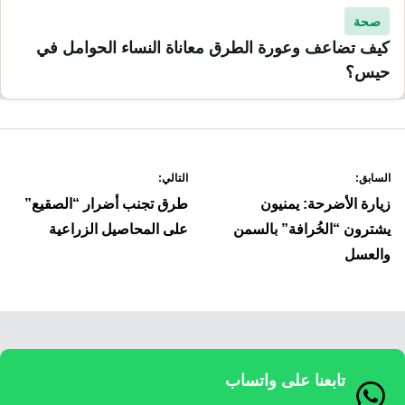
صحة
كيف تضاعف وعورة الطرق معاناة النساء الحوامل في
حيس؟
صفّح
السابق:
التالي:
لمقالات
زيارة الأضرحة: يمنيون
طرق تجنب أضرار “الصقيع”
يشترون “الخُرافة” بالسمن
على المحاصيل الزراعية
والعسل
تابعنا على واتساب