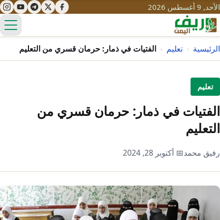
الأحد, 9 أغسطس 2026
الق
الرئيسية
›
تعليم
›
الفتيات في ذمار: حرمان قسري من التعليم
تعليم
تعليم
صحة
تنمية
الفتيات في ذمار: حرمان قسري من
مياه
التعليم
قصص نجاح
سياحة
طرُق
مبادرات
تراث
رفيق محمد
📅 أكتوبر 28, 2024
التغير المناخي
ثقافة
محميات
تحديات
التلوث
حلول
نساء