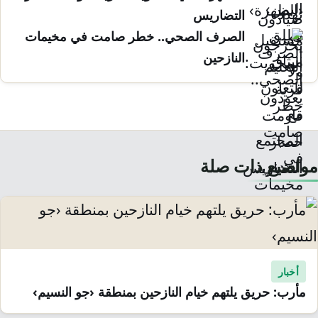
التضاريس
الصرف الصحي.. خطر صامت في مخيمات
النازحين
مواضيع ذات صلة
أخبار
مأرب: حريق يلتهم خيام النازحين بمنطقة ‹جو النسيم›