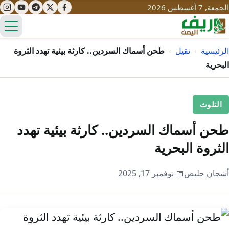
الجمعة, 7 أغسطس 2026
الق
الرئيسية
›
نقيل
›
طحن أسماك السردين.. كارثة بيئية تهدد الثروة
البحرية
تعليم
التلوث
صحة
تنمية
طحن أسماك السردين.. كارثة بيئية تهدد
مياه
قصص نجاح
سياحة
الثروة البحرية
طرُق
مبادرات
تراث
التغير المناخي
أشجان حليص
📅 نوفمبر 17, 2025
ثقافة
محميات
تحديات
التلوث
حلول
نساء