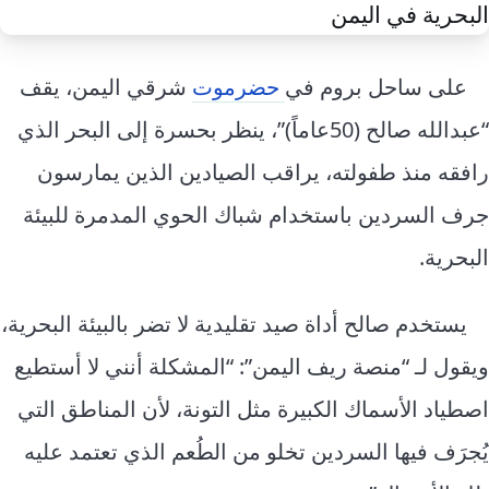
إرشاد زراعي
قضايا
انفوجرافيك
معيشة
قصص رقمية
على ساحل بروم في
حضرموت
شرقي اليمن، يقف
قصة
تقارير صور
“عبدالله صالح (50عاماً)”، ينظر بحسرة إلى البحر الذي
فيديو
رافقه منذ طفولته، يراقب الصيادين الذين يمارسون
جرف السردين باستخدام شباك الحوي المدمرة للبيئة
البحرية.
يستخدم صالح أداة صيد تقليدية لا تضر بالبيئة البحرية،
ويقول لـ “منصة ريف اليمن”: “المشكلة أنني لا أستطيع
اصطياد الأسماك الكبيرة مثل التونة، لأن المناطق التي
يُجرَف فيها السردين تخلو من الطُعم الذي تعتمد عليه