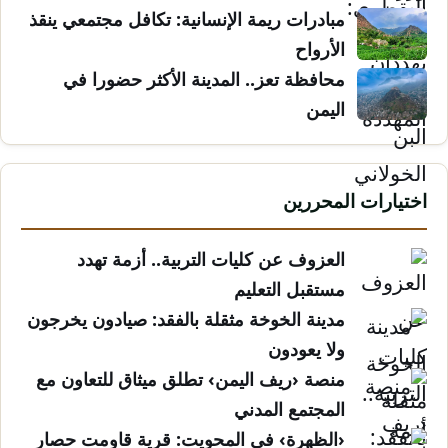
مبادرات ريمة الإنسانية: تكافل مجتمعي ينقذ
الأرواح
محافظة تعز.. المدينة الأكثر حضورا في
اليمن
اختيارات المحررين
العزوف عن كليات التربية.. أزمة تهدد
مستقبل التعليم
مدينة الخوخة مثقلة بالفقد: صيادون يخرجون
ولا يعودون
منصة ‹ريف اليمن› تطلق ميثاق للتعاون مع
المجتمع المدني
‹الظهرة› في المحويت: قرية قاومت حصار