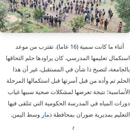
إرشاد زراعي
قضايا
انفوجرافيك
معيشة
قصص رقمية
قصة
تقارير صور
فيديو
أثناء ما كانت سمية (16 عاما)، تقترب من موعد
استكمال تعليمها المدرسي، كان يراودها حلم التحاقها
بالجامعة، لتصبح ذا شأن في المستقبل، غير أن هذا
الحلم تم وأده من قبل أسرتها قبل استكمالها المرحلة
الأساسية؛ نتيجة تعرضها لمشكلات صحية سببها غياب
دورات المياه في المدرسة الحكومية التي تتلقى فيها
التعليم بمديرية ضوران بمحافظة
ذمار
وسط اليمن.