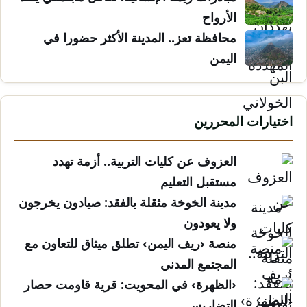
الأرواح
محافظة تعز.. المدينة الأكثر حضورا في
اليمن
اختيارات المحررين
العزوف عن كليات التربية.. أزمة تهدد
مستقبل التعليم
مدينة الخوخة مثقلة بالفقد: صيادون يخرجون
ولا يعودون
منصة ‹ريف اليمن› تطلق ميثاق للتعاون مع
المجتمع المدني
‹الظهرة› في المحويت: قرية قاومت حصار
التضاريس