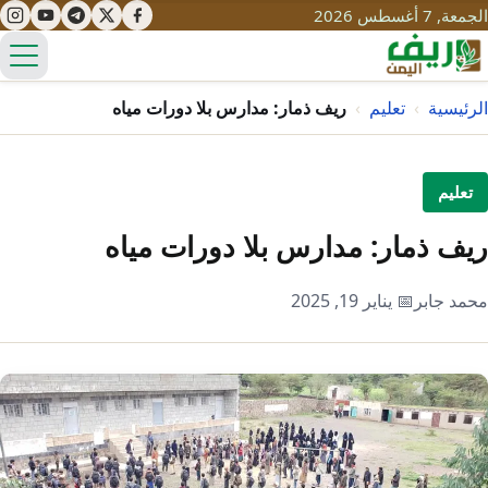
الجمعة, 7 أغسطس 2026
الق
الرئيسية
›
تعليم
›
ريف ذمار: مدارس بلا دورات مياه
تعليم
تعليم
صحة
تنمية
ريف ذمار: مدارس بلا دورات مياه
مياه
قصص نجاح
سياحة
محمد جابر
📅 يناير 19, 2025
طرُق
مبادرات
تراث
التغير المناخي
ثقافة
محميات
تحديات
التلوث
حلول
نساء