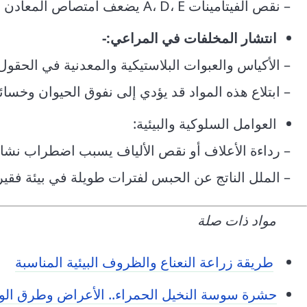
– نقص الفيتامينات A، D، E يضعف امتصاص المعادن وصحة الجهاز الهضمي، مما يزيد الرغبة في أكل المخلفات.
انتشار المخلفات في المراعي:-
– الأكياس والعبوات البلاستيكية والمعدنية في الحقو
– ابتلاع هذه المواد قد يؤدي إلى نفوق الحيوان وخسائر
العوامل السلوكية والبيئية:
– رداءة الأعلاف أو نقص الألياف يسبب اضطراب نش
– الملل الناتج عن الحبس لفترات طويلة في بيئة فقير
مواد ذات صلة
طريقة زراعة النعناع والظروف البيئية المناسبة
حشرة سوسة النخيل الحمراء.. الأعراض وطرق الوق