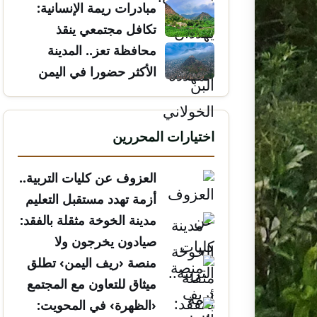
مبادرات ريمة الإنسانية:
تكافل مجتمعي ينقذ
الأرواح
محافظة تعز.. المدينة
الأكثر حضورا في اليمن
اختيارات المحررين
العزوف عن كليات التربية..
أزمة تهدد مستقبل التعليم
مدينة الخوخة مثقلة بالفقد:
صيادون يخرجون ولا
يعودون
منصة ‹ريف اليمن› تطلق
ميثاق للتعاون مع المجتمع
المدني
‹الظهرة› في المحويت: