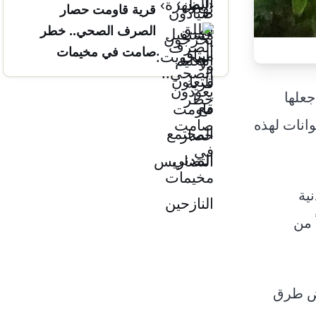
قرية قاومت حصار
التضاريس
الصرف الصحي.. خطر
صامت في مخيمات
النازحين
جعلها
وانات لهذه
ية
 من
اض طرق