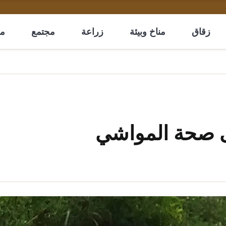
زقاق
مناخ وبيئة
زراعة
مجتمع
مل
ى صحة المواشي