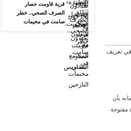
قرية قاومت حصار
التضاريس
الصرف الصحي.. خطر
صامت في مخيمات
النازحين
 في تعريف
انه بأن
 مفتوحة