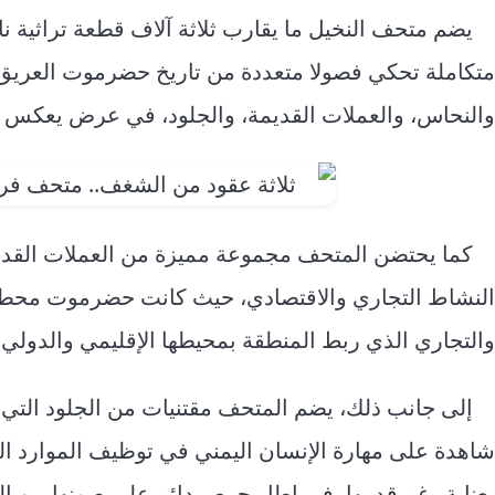
يضم متحف النخيل ما يقارب ثلاثة آلاف قطعة تراثية 
متكاملة تحكي فصولا متعددة من تاريخ حضرموت العريق، 
والنحاس، والعملات القديمة، والجلود، في عرض يعكس عمق
كما يحتضن المتحف مجموعة مميزة من العملات القدي
النشاط التجاري والاقتصادي، حيث كانت حضرموت محطة ب
والتجاري الذي ربط المنطقة بمحيطها الإقليمي والدولي 
إلى جانب ذلك، يضم المتحف مقتنيات من الجلود التي 
شاهدة على مهارة الإنسان اليمني في توظيف الموارد ال
بعناية رغم قدمها، في إطار حرص دائم على صونها من التل