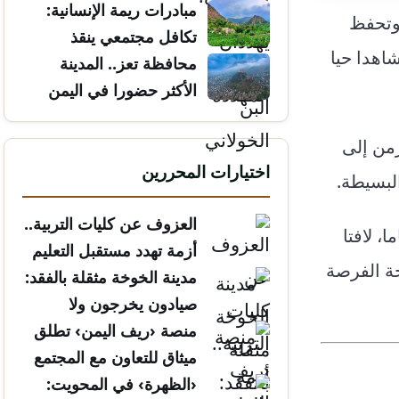
مبادرات ريمة الإنسانية:
 وتحفظ
تكافل مجتمعي ينقذ
اهدا حيا
الأرواح
محافظة تعز.. المدينة
الأكثر حضورا في اليمن
من إلى
اختيارات المحررين
لبسيطة.
العزوف عن كليات التربية..
عل”، إن فكرة جمع المقتنيات بدأت كهواية وحب شخصي للتراث، قبل نحو 30 عاما، لافتا
أزمة تهدد مستقبل التعليم
ة الفرصة
مدينة الخوخة مثقلة بالفقد:
صيادون يخرجون ولا
يعودون
منصة ‹ريف اليمن› تطلق
ميثاق للتعاون مع المجتمع
المدني
‹الظهرة› في المحويت: