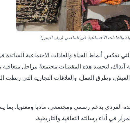
اة والعادات الاجتماعية في الماضي (ريف اليمن)
التي تعكس أنماط الحياة والعادات الاجتماعية السائدة ف
ة آنذاك، لتجسد هذه المقتنيات مجتمعةً مراحل متعاقبة م
عيش، وطرق العمل، والعلاقات التجارية التي ربطت ال
ه الفردي بدعم رسمي ومجتمعي، ماديا ومعنويا، بما ي
ار في أداء رسالته الثقافية والتاريخية.