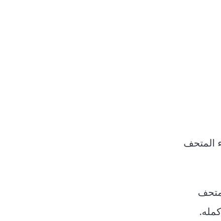
ء المتحف
لمتحف
كمله.