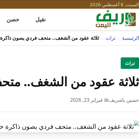
السبت, 8 أغسطس 2026
نقيل
حصن
الرئيسية
›
تراث
›
ثلاثة عقود من الشغف.. متحف فردي يصون ذاكر
تراث
ثلاثة عقود من الشغف.. م
حسين باشريف
📅 فبراير 23, 2026