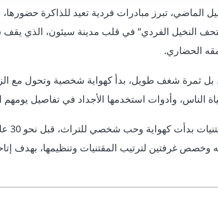
يل الماضي، تبرز مبادرات فردية تعيد للذاكرة حضورها،
“متحف النخيل الفردي” في قلب مدينة سيئون، الذي يقف ش
قه الحضاري.
 بل ثمرة شغف طويل، بدأ كهواية شخصية وتحول مع الز
 الناس، وأدوات استخدمها الأجداد في تفاصيل يومهم ا
يقول مالك المتحف، “هادي بز
وخصص غرفتين لترتيب المقتنيات وتنظيمها، بهدف إتاح