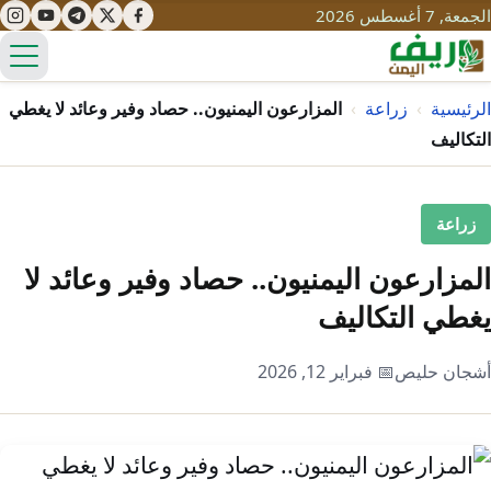
الجمعة, 7 أغسطس 2026
الق
الرئيسية
›
زراعة
›
المزارعون اليمنيون.. حصاد وفير وعائد لا يغطي
التكاليف
تعليم
زراعة
صحة
تنمية
المزارعون اليمنيون.. حصاد وفير وعائد لا
مياه
قصص نجاح
سياحة
يغطي التكاليف
طرُق
مبادرات
تراث
التغير المناخي
أشجان حليص
📅 فبراير 12, 2026
ثقافة
محميات
تحديات
التلوث
حلول
نساء