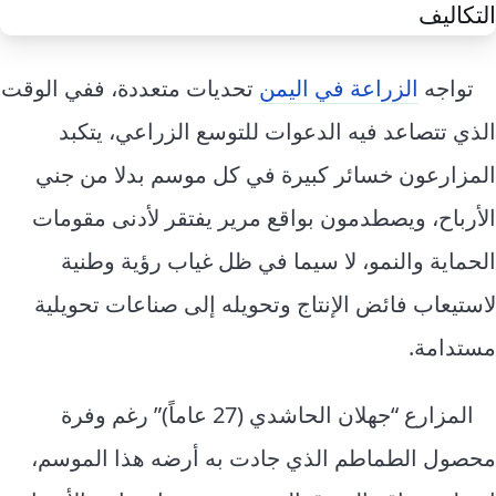
إرشاد زراعي
قضايا
انفوجرافيك
معيشة
قصص رقمية
تواجه
الزراعة في اليمن
تحديات متعددة، ففي الوقت
قصة
تقارير صور
الذي تتصاعد فيه الدعوات للتوسع الزراعي، يتكبد
فيديو
المزارعون خسائر كبيرة في كل موسم بدلا من جني
الأرباح، ويصطدمون بواقع مرير يفتقر لأدنى مقومات
الحماية والنمو، لا سيما في ظل غياب رؤية وطنية
لاستيعاب فائض الإنتاج وتحويله إلى صناعات تحويلية
مستدامة.
المزارع “جهلان الحاشدي (27 عاماً)” رغم وفرة
محصول الطماطم الذي جادت به أرضه هذا الموسم،