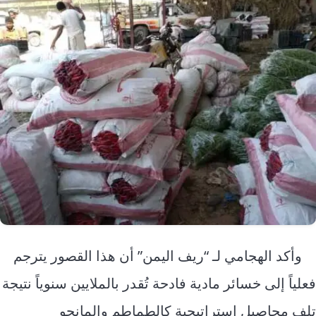
وأكد الهجامي لـ “ريف اليمن” أن هذا القصور يترجم
فعلياً إلى خسائر مادية فادحة تُقدر بالملايين سنوياً نتيجة
تلف محاصيل استراتيجية كالطماطم والمانجو