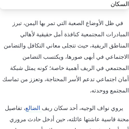
إرشاد زراعي
قضايا
انفوجرافيك
معيشة
قصص رقمية
في ظل الأوضاع الصعبة التي تمر بها اليمن، تبرز
قصة
تقارير صور
المبادرات المجتمعية كنافذة أمل حقيقية لأهالي
فيديو
المناطق الريفية، حيث تتجلى معاني التكافل والتضامن
الاجتماعي في أبهى صورها، ويكتسب التضامن
المجتمعي في الريف أهمية خاصة؛ كونه يمثل شبكة
أمان اجتماعي تدعم الأسر المحتاجة، وتعزز من تماسك
المجتمع ووحدته.
يروي نواف الوجيه، أحد سكان ريف
الضالع
، تفاصيل
محنة قاسية عاشتها عائلته، حين أدخل حادث مروري