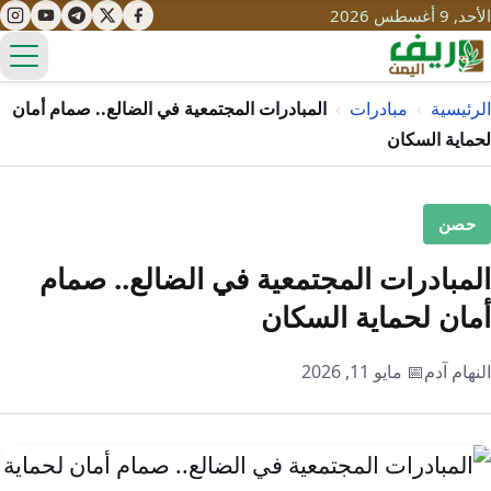
الأحد, 9 أغسطس 2026
الق
الرئيسية
›
مبادرات
›
المبادرات المجتمعية في الضالع.. صمام أمان
لحماية السكان
تعليم
حصن
صحة
تنمية
المبادرات المجتمعية في الضالع.. صمام
مياه
قصص نجاح
سياحة
أمان لحماية السكان
طرُق
مبادرات
تراث
التغير المناخي
النهام آدم
📅 مايو 11, 2026
ثقافة
محميات
تحديات
التلوث
حلول
نساء