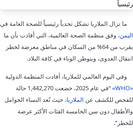
إرشاد زراعي
قضايا
انفوجرافيك
معيشة
قصص رقمية
ما تزال الملاريا تشكل تحدياً رئيسياً للصحة العامة في
قصة
تقارير صور
اليمن
، وفق منظمة الصحة العالمية، التي أفادت بأن ما
فيديو
يقرب من 64% من السكان في مناطق معرضة لخطر
انتقال العدوى، ويتوطن الوباء في كافة البلاد.
وفي اليوم العالمي للملاريا، أفادت المنظمة الدولية
«WHO»
“في عام 2025، خضعت 1,442,270 حالة
للفحص للكشف عن
الملاريا
، حيث تُعد النساء الحوامل
والأطفال دون سن الخامسة الفئات الأكثر عرضة
للخطر”.