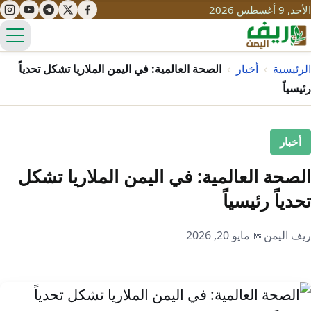
الأحد, 9 أغسطس 2026
الق
الرئيسية
›
أخبار
›
الصحة العالمية: في اليمن الملاريا تشكل تحدياً
رئيسياً
تعليم
أخبار
صحة
تنمية
الصحة العالمية: في اليمن الملاريا تشكل
مياه
قصص نجاح
سياحة
تحدياً رئيسياً
طرُق
مبادرات
تراث
التغير المناخي
ريف اليمن
📅 مايو 20, 2026
ثقافة
محميات
تحديات
التلوث
حلول
نساء