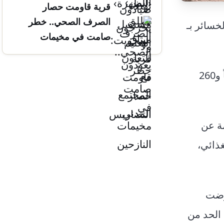
قرية قاومت حصار
التضاريس
الصرف الصحي.. خطر
لية الخسائر بـ
صامت في مخيمات
النازحين
ووفق تقرير لجنة الطوارئ في تعز، أسفرت السيول عن وفاة 24 شخصاً، فيما بلغ عدد الأسر المتضررة 31 ألفاً و260
مة عن
غذائي،
 استعرضت
الحد من