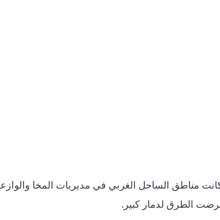
انت مناطق الساحل الغربي في مديريات المخا والوازعي
رضت الطرق لدمار كبير.