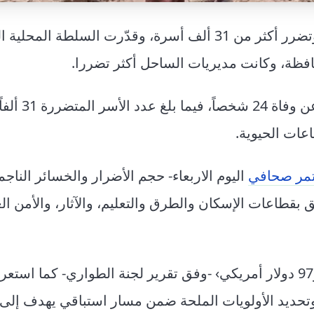
بوفاة 24 شخصاً وتضرر أكثر من 31 ألف أسرة، وقدّرت السلطة المح
عات الحيوية.
مر صحافي
اليوم الاربعاء- حجم الأضرار والخسائر الناج
 بقطاعات الإسكان والطرق والتعليم، والآثار، والأمن ال
وبلغت التكلفة التقديرية للأضرار ‹15 مليوناً و89 ألفاً و97 دولار أمريكي› -وفق تقرير لجنة الطواري- كما
تحديد الأولويات الملحة ضمن مسار استباقي يهدف إلى 