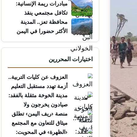
مبادرات ريمة الإنسانية:
تكافل مجتمعي ينقذ
الأرواح
محافظة تعز.. المدينة
الأكثر حضورا في اليمن
اختيارات المحررين
العزوف عن كليات التربية..
أزمة تهدد مستقبل التعليم
مدينة الخوخة مثقلة بالفقد:
صيادون يخرجون ولا
يعودون
منصة ‹ريف اليمن› تطلق
ميثاق للتعاون مع المجتمع
المدني
‹الظهرة› في المحويت: