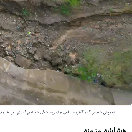
تعرض جسر “المكازمة” في مديرية جبل حبشي الذي يربط مدينتي تعز والمخ
هشاشة مزمنة