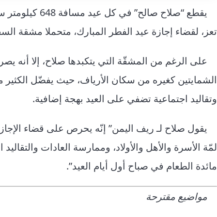
يقطع “صلاح صالح” في كل عيد مسافة 648 كيلومتر سفرا ذهابا وإيابا من العاصمة
تعز، لقضاء إجازة عيد الفطر المبارك، متحملا مشقة السف
على الرغم من المشقّة التي يتكبدها صلاح، إلا أنه يص
الشمايتين كغيره من سكان الأرياف، حيث يفضّل الكثير من 
وتقاليد اجتماعية تضفي على العيد بهجة إضافية.
يقول صلاح لـ ريف اليمن” إنّه يحرص على قضاء الإجازة
لمّة الأسرة والأهل والأولاد، وممارسة العادات والتقاليد
مائدة الطعام في صباح أول أيام العيد”.
مواضيع مقترحة