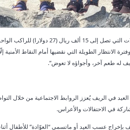
يلفت صلاح إلى أنه “وبالرغم من ارتفاع قيمة المواصلات التي تصل إلى 15 ألف ريال (27 دولار
 الانتظار الطويلة التي نقضيها أمام النقاط الأمنية إلّا
ريف له طعم آخر، وأجواؤه لا تعوض”.
لعيد في الريف يُعزز الروابط الاجتماعية من خلال التوا
شاركة في الاحتفالات والأعراس.
بإخراج عسب العيد أو ماتسمى “العوّادة” للأطفال أثناء