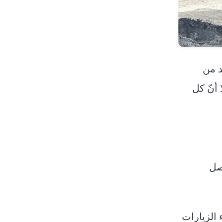
ا) للراكب الواحد من
 أنّ كل
صل
 الزيارات