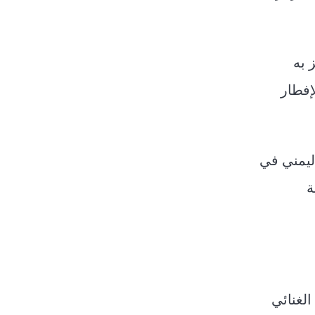
 به
إفطار
ليمني في
ة
لغنائي