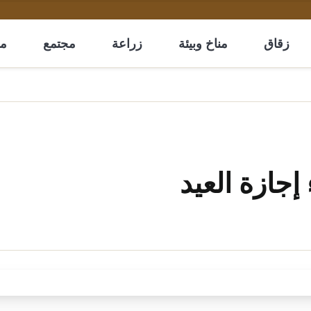
زقاق
مناخ وبيئة
زراعة
مجتمع
مل
إجازة العيد