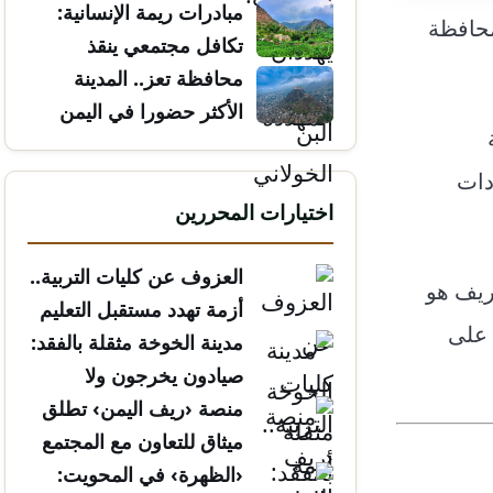
مبادرات ريمة الإنسانية:
حافظة
تكافل مجتمعي ينقذ
الأرواح
محافظة تعز.. المدينة
الأكثر حضورا في اليمن
دات
اختيارات المحررين
العزوف عن كليات التربية..
لريف هو
أزمة تهدد مستقبل التعليم
 على
مدينة الخوخة مثقلة بالفقد:
صيادون يخرجون ولا
يعودون
منصة ‹ريف اليمن› تطلق
ميثاق للتعاون مع المجتمع
المدني
‹الظهرة› في المحويت: