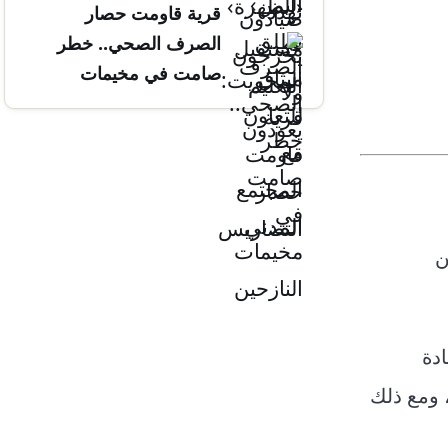
قرية قاومت حصار
التضاريس
الصرف الصحي.. خطر
صامت في مخيمات
النازحين
ن
دة
 ومع ذلك