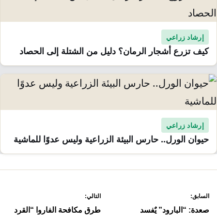
إرشاد زراعي
كيف تزرع أشجار الرمان؟ دليل من الشتلة إلى الحصاد
إرشاد زراعي
حيوان الورل.. حارس البيئة الزراعية وليس عدوًا للماشية
صفّح
السابق:
التالي:
لمقالات
صعدة: “البارود” يٌفسد
طرق مكافحة الفاروا “القرد