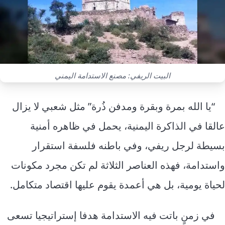
إرشاد زراعي
قضايا
انفوجرافيك
معيشة
قصص رقمية
قصة
تقارير صور
فيديو
البيت الريفي: مصنع الاستدامة اليمني
“يا الله بمرة وبقرة ومدفن ذُرة” مثل شعبي لا يزال
عالقا في الذاكرة اليمنية، يحمل في ظاهره أمنية
بسيطة لرجل ريفي، وفي باطنه فلسفة استقرار
واستدامة، فهذه العناصر الثلاثة لم تكن مجرد مكونات
لحياة يومية، بل هي أعمدة يقوم عليها اقتصاد متكامل.
في زمنٍ باتت فيه الاستدامة هدفا إستراتيجيا تسعى