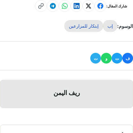
شارك المقال:
الوسوم:
إب
إبتكار للمزارعين
ف
ت
و
ت
ريف اليمن