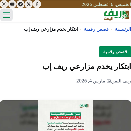
الخميس, 6 أغسطس 2026
الق
الرئيسية
›
قصص رقمية
›
ابتكار يخدم مزارعي ريف إب
تعليم
قصص رقمية
صحة
تنمية
ابتكار يخدم مزارعي ريف إب
مياه
قصص نجاح
سياحة
ريف اليمن
📅 مارس 4, 2026
طرُق
مبادرات
تراث
التغير المناخي
ثقافة
محميات
تحديات
التلوث
حلول
نساء