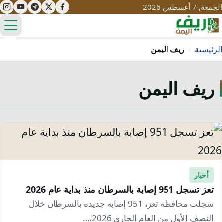
الجمعة, 7 أغسطس 2026
الق
الرئيسية
›
ريف اليمن
ريف اليمن
تعليم
صحة
تنمية
مياه
قصص نجاح
سياحة
طرُق
مبادرات
تراث
التغير المناخي
ثقافة
أخبار
محميات
تحديات
تعز تسجل 951 إصابة بالسرطان منذ بداية عام 2026
التلوث
حلول
سجلت محافظة تعز، 951 إصابة جديدة بالسرطان خلال
نساء
النصف الأول من العام الجاري 2026،…