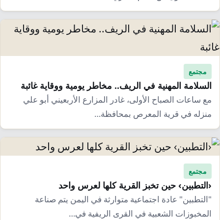
إرشاد زراعي
قضايا
انفوجرافيك
معيشة
قصص رقمية
قصة
تقارير صور
فيديو
مجتمع
السلامة المهنية في الريف.. مخاطر يومية ووقاية غائبة
مع ساعات الصباح الأولى، غادر المزارع الأربعيني أبو علي
منزله في قرية المعرص بمحافظة…
مجتمع
‹التطبين› حين تخبز القرية كلها لعرس واحد
"التطبين" عادة اجتماعية متوارثة في اليمن يتم صناعة
المخبوزات الشعبية في القرى الريفية في…