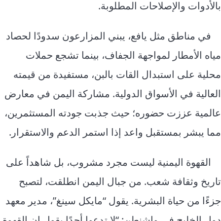
بالأدوات والإصلاحات المطلوبة.
في مناطق مثل يافع، يبني المزارعون سدودًا لحصاد
مياه الأمطار لمواجهة الجفاف، بينما تشجع حملات
محلية على استبدال القات بالبن، مستفيدة من قيمته
العالية في الأسواق الدولية. مشاركة اليمن في معارض
عالمية عززت حضوره؛ حيث جذبت جودته المستثمرين،
مما يبشر بمستقبل واعد إذا استمر الدعم والاستقرار.
القهوة اليمنية ليست مجرد مشروب، بل شاهداً على
تاريخ وثقافة شعب. من جبال اليمن انطلقت، لتصبح
جزءًا من حياة البشرية. يقول “مايكل سينغ”، مدير معهد
دول الخليج في واشنطن: “لا تدعوا أحدًا يقول إن القهوة