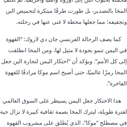
المخا بالتصدير، بل طورت طرقًا مبتكرة لتحميص البن
وتجفيفه؛ مما جعلها محطة لا غنى عنها في رحلته.
كما يصف الرحالة الفرنسي جان دي لاروك: “القهوة
في اليمن تنمو بجودة لا مثيل لها، ومن المخا انطلقت
إلى كل الأمم”. ويؤكد أن “احتكار اليمن لتجارة البن جعل
المخا رمزًا عالميًا، حتى أصبح اسم موكا مرادفًا للقهوة
الفاخرة”.
هذا الاحتكار جعل اليمن يسيطر على السوق العالمي
لفترة طويلة، ليترك المخا بصمة ثقافية كبيرة لا تزال حية
في مصطلح “موكا”، الذي يُطلق على مشروب القهوة