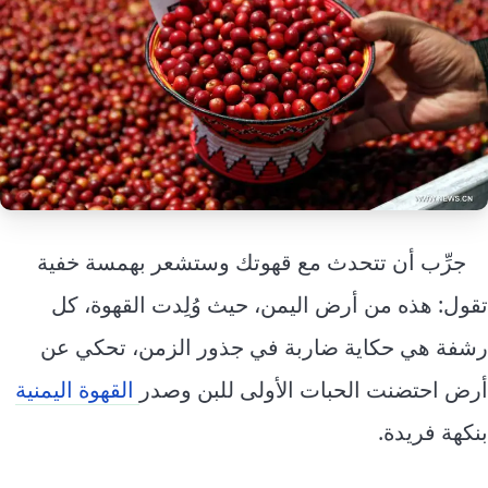
إرشاد زراعي
قضايا
انفوجرافيك
معيشة
قصص رقمية
قصة
تقارير صور
فيديو
جرِّب أن تتحدث مع قهوتك وستشعر بهمسة خفية
تقول: هذه من أرض اليمن، حيث وُلِدت القهوة، كل
رشفة هي حكاية ضاربة في جذور الزمن، تحكي عن
أرض احتضنت الحبات الأولى للبن وصدر
القهوة اليمنية
بنكهة فريدة.