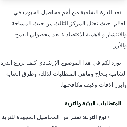
إرشاد زراعي
قضايا
انفوجرافيك
تعد الذرة الشامية من أهم محاصيل الحبوب في
معيشة
قصص رقمية
العالم، حيث تحتل المركز الثالث من حيث المساحة
قصة
تقارير صور
والانتشار والاهمية الاقتصادية بعد محصولي القمح
فيديو
والأرز.
نورد لكم في هذا الموضوع الإرشادي كيف تزرع الذرة
الشامية بنجاح وماهي المتطلبات لذلك، وطرق العناية
وأبرز الآفات وكيف مكافحتها.
المتطلبات البيئية والتربة
•
نوع التربة
: تعتبر من المحاصيل المجهدة للتربة،