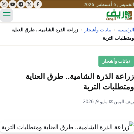
الخميس, 6 أغسطس 2026
الق
الرئيسية
›
نباتات وأشجار
›
زراعة الذرة الشامية.. طرق العناية
ومتطلبات التربة
تعليم
نباتات وأشجار
صحة
تنمية
زراعة الذرة الشامية.. طرق العناية
مياه
قصص نجاح
سياحة
ومتطلبات التربة
طرُق
مبادرات
تراث
التغير المناخي
ريف اليمن
📅 مايو 9, 2026
ثقافة
محميات
تحديات
التلوث
حلول
نساء