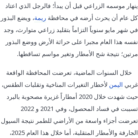
إرشاد زراعي
قضايا
ينهار موسمه الزراعي قبل أن يبدأ؛ فالرجل الذي اعتاد
انفوجرافيك
معيشة
كل عام أن يحرث أرضه في محافظة
ريمة
، ويضع البذور
قصص رقمية
قصة
في شهر مايو سنوياً التزاماً بتقليد زراعي متوارث، وجد
تقارير صور
نفسه هذا العام مجبرا على حراثة الأرض ووضع البذور
فيديو
مرتين؛ نتيجة شح الأمطار وتغير مواسم تساقطها.
خلال السنوات الماضية، تعرضت المحافظة الواقعة
غربي
اليمن
لأخطار التغيرات المناخية وتقلبات الطقس،
حيث شهدت خلال 2020 أمطاراً غزيرة مصحوبة بالبرد
تسببت في فساد المحصول، وفي 2021 و 2022
تعرضت أجزاء واسعة من الأراضي للطمر نتيجة السيول
الجارفة والأمطار المتقلبة، أما خلال هذا العام 2025،