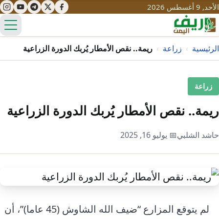
الأحد, 9 أغسطس 2026
الق
الرئيسية
›
زراعة
›
ريمة.. نقص الأمطار يُربك الدورة الزراعية
تعليم
زراعة
صحة
تنمية
ريمة.. نقص الأمطار يُربك الدورة الزراعية
مياه
قصص نجاح
سياحة
حاشد الشلبي
📅 يوليو 16, 2025
طرُق
مبادرات
تراث
التغير المناخي
ثقافة
محميات
تحديات
التلوث
حلول
نساء
لم يتوقع المزارع “ضيف الله الشاوش (45 عاما)”، أن