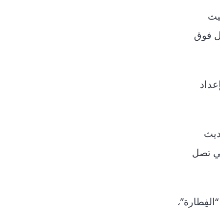
يث
ال فوق
عداد
ديث
تي تصل
لفِطارة”،