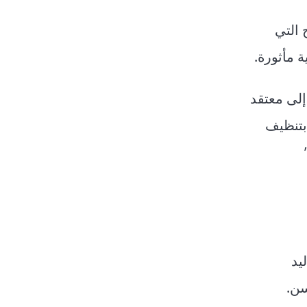
التي
 مأثورة.
إلى معتقد
بتنظيف
يد
سن.