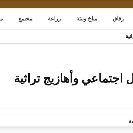
زقاق
مناخ وبيئة
زراعة
مجتمع
مل
ثية
اجتماعي وأهازيج تراثية