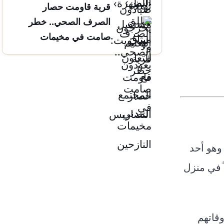
قرية قاومت حصار
التضاريس
الصرف الصحي.. خطر
صامت في مخيمات
النازحين
وهو أحد
 في منزل
وقاتهم