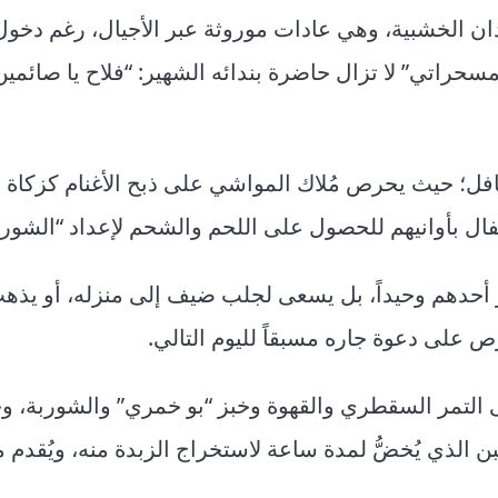
عيدان الخشبية، وهي عادات موروثة عبر الأجيال، رغم دخ
حراتي” لا تزال حاضرة بندائه الشهير: “فلاح يا صائمين..
افل؛ حيث يحرص مُلاك المواشي على ذبح الأغنام كزكاة و
ال بأوانيهم للحصول على اللحم والشحم لإعداد “الشورب
 أحدهم وحيداً، بل يسعى لجلب ضيف إلى منزله، أو يذه
 على دعوة جاره مسبقاً لليوم التالي.
لى التمر السقطري والقهوة وخبز “بو خمري” والشوربة، و
بن الذي يُخضُّ لمدة ساعة لاستخراج الزبدة منه، ويُقدم م