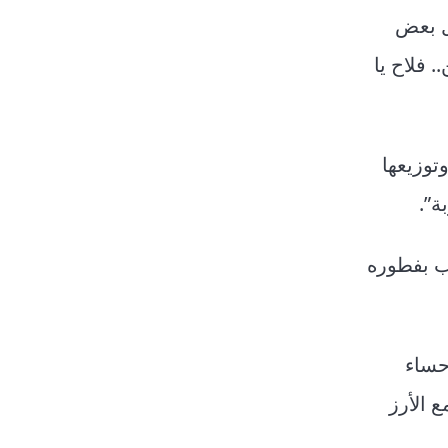
ول بعض
 فلاح يا
توزيعها
ة”.
ب بفطوره
حساء
ع الأرز