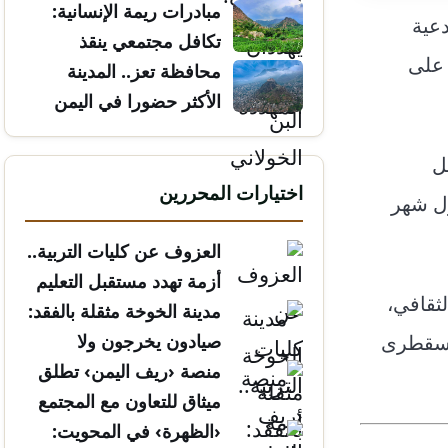
مبادرات ريمة الإنسانية:
دعية
تكافل مجتمعي ينقذ
 على
الأرواح
محافظة تعز.. المدينة
الأكثر حضورا في اليمن
ل
اختيارات المحررين
ول شهر
العزوف عن كليات التربية..
أزمة تهدد مستقبل التعليم
لثقافي،
مدينة الخوخة مثقلة بالفقد:
 سقطرى
صيادون يخرجون ولا
يعودون
منصة ‹ريف اليمن› تطلق
ميثاق للتعاون مع المجتمع
المدني
‹الظهرة› في المحويت: