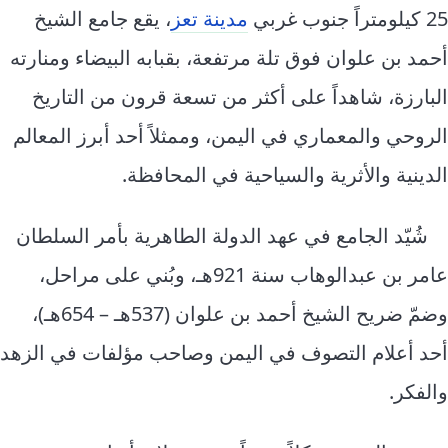
إرشاد زراعي
قضايا
25 كيلومتراً جنوب غربي
مدينة تعز
، يقع جامع الشيخ
انفوجرافيك
معيشة
أحمد بن علوان فوق تلة مرتفعة، بقبابه البيضاء ومنارته
قصص رقمية
قصة
البارزة، شاهداً على أكثر من تسعة قرون من التاريخ
تقارير صور
الروحي والمعماري في اليمن، وممثلاً أحد أبرز المعالم
فيديو
الدينية والأثرية والسياحية في المحافظة.
شُيّد الجامع في عهد الدولة الطاهرية بأمر السلطان
عامر بن عبدالوهاب سنة 921هـ، وبُني على مراحل،
وضمّ ضريح الشيخ أحمد بن علوان (537هـ – 654هـ)،
أحد أعلام التصوف في اليمن وصاحب مؤلفات في الزهد
والفكر.