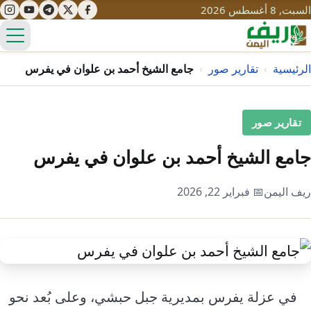
السبت, 8 أغسطس 2026
الق
الرئيسية
›
تقارير صور
›
جامع الشيخ أحمد بن علوان في يفرس
تعليم
تقارير صور
صحة
تنمية
جامع الشيخ أحمد بن علوان في يفرس
مياه
قصص نجاح
سياحة
ريف اليمن
📅 فبراير 22, 2026
طرُق
مبادرات
تراث
التغير المناخي
ثقافة
محميات
تحديات
التلوث
حلول
نساء
في عزلة يفرس بمديرية جبل حبشي، وعلى بُعد نحو