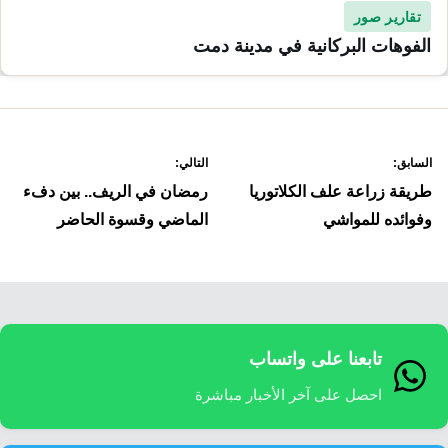
تقارير صور
الفوهات البركانية في مدينة دمت
صفّح
السابق:
التالي:
لمقالات
طريقة زراعة علف الكلاتوريا
رمضان في الريف.. بين دفء
وفوائده للمواشي
الماضي وقسوة الحاضر
تابعنا على واتساب
احصل على آخر الأخبار مباشرة