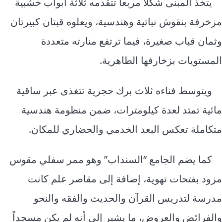
يتخذ المبنى شكلاً مربعاً تتقدمه ثلاثة أبواب خشبية
مزخرفة بنقوش نباتية وهندسية، ويعلوه قبتان كبيرتان
وثمان قباب صغيرة، فيما ترتفع منارته متعددة
المستويات بزخارفها الطاهرية.
ويتوسط فناءه ثلاث برك حجرية تتغذى عبر ساقية
مائية تمتد لعدة كيلومترات، ضمن منظومة هندسية
متكاملة تعكس البعد الخدمي والحضاري للمكان.
كما يضم الجامع “السنداب” وهو ممر سفلي مقوس
مزود بفتحات تهوية، إضافة إلى مقاصر علم كانت
مدرسة لتدريس القرآن والحديث والفقه والنحو
والفرائض والعروض، ما يشير إلى أنه لم يكن مسجداً