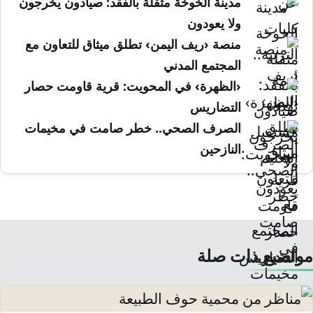
مدينة الخوخة مثقلة بالفقد: صيادون يخرجون
ولا يعودون
منصة ‹ريف اليمن› تطلق ميثاق للتعاون مع
المجتمع المدني
‹الظهرة› في المحويت: قرية قاومت حصار
التضاريس
الصرف الصحي.. خطر صامت في مخيمات
النازحين
مواضيع ذات صلة