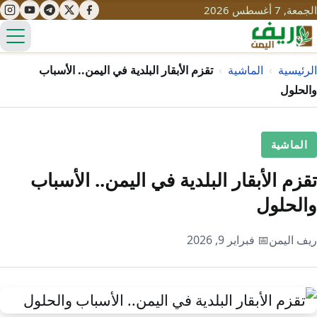
الجمعة, 7 أغسطس 2026
الق
الرئيسية
›
الماشية
›
تقزم الأبقار البلدية في اليمن.. الأسباب
والحلول
تعليم
الماشية
صحة
تنمية
تقزم الأبقار البلدية في اليمن.. الأسباب
مياه
قصص نجاح
سياحة
والحلول
طرُق
مبادرات
تراث
التغير المناخي
ريف اليمن
📅 فبراير 9, 2026
ثقافة
محميات
تحديات
التلوث
حلول
نساء