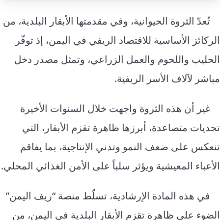
إرشاد زراعي
قضايا
انفوجرافيك
تُعدّ الثروة الحيوانية، وفي مقدمتها الأبقار البلدية، من
معيشة
قصص رقمية
الركائز الأساسية للاقتصاد الريفي في اليمن، إذ توفّر
قصة
تقارير صور
الحليب واللحوم والعمل الزراعي، وتمثل مصدر دخل
فيديو
مباشر لآلاف الأسر الريفية.
غير أن هذه الثروة واجهت خلال السنوات الأخيرة
تحديات متصاعدة، أبرزها ظاهرة تقزم الأبقار، التي
تنعكس على ضعف النمو وتدني الإنتاجية، بما يفاقم
الأعباء المعيشية ويؤثر سلباً على الأمن الغذائي المحلي.
في هذه المادة الإرشادية، تسلّط منصة “ريف اليمن”
الضوء على ظاهرة تقزم الأبقار البلدية في اليمن، من