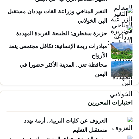
التغير المناخي وزراعة القات يهددان مستقبل
البن الخولاني
جزيرة سقطرى: الطبيعة الفريدة المهددة
مبادرات ريمة الإنسانية: تكافل مجتمعي ينقذ
الأرواح
محافظة تعز.. المدينة الأكثر حضورا في
اليمن
اختيارات المحررين
العزوف عن كليات التربية.. أزمة تهدد
مستقبل التعليم
مدينة الخوخة مثقلة بالفقد: صيادون يخرجون