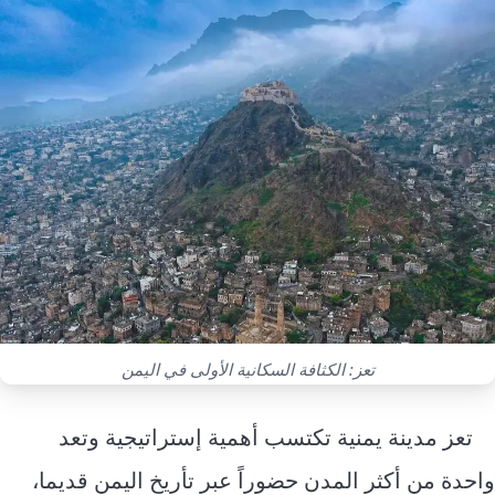
إرشاد زراعي
قضايا
انفوجرافيك
معيشة
قصص رقمية
قصة
تقارير صور
فيديو
تعز: الكثافة السكانية الأولى في اليمن
تعز مدينة يمنية تكتسب أهمية إستراتيجية وتعد
واحدة من أكثر المدن حضوراً عبر تأريخ اليمن قديما،