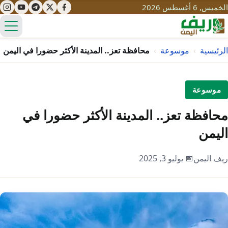
الخميس, 6 أغسطس 2026
الق
الرئيسية
›
موسوعة
›
محافظة تعز.. المدينة الأكثر حضورا في اليمن
تعليم
موسوعة
صحة
تنمية
محافظة تعز.. المدينة الأكثر حضورا في
مياه
اليمن
قصص نجاح
سياحة
طرُق
مبادرات
تراث
ريف اليمن
📅 يوليو 3, 2025
التغير المناخي
ثقافة
محميات
تحديات
التلوث
حلول
نساء