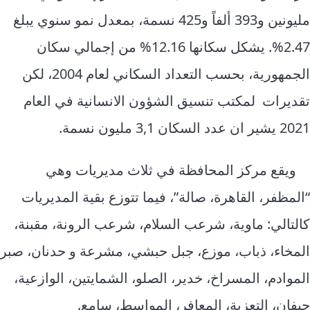
مليونين و393 ألفاً و425 نسمة، بمعدل نمو سنوي يبلغ
2.47%. يشكل سكانها 12.16% من إجمالي سكان
الجمهورية، بحسب التعداد السكاني لعام 2004، لكن
تقديرات لمكتب تنسيق الشؤون الانسانية في العام
2021 يشير ان عدد السكان 3,1 مليون نسمة.
ويقع مركز المحافظة في ثلاث مديريات وهي
“المظفر، القاهرة، صالة”، فيما تتوزع بقية المديريات
كالتالي: ماوية، شرعب السلام، شرعب الرونة، مقبنة،
المخاء، ذباب، موزع، جبل حبشي، مشرعة و حدنان، صبر
الموادم، المسراخ، خدير، الصلو، الشمايتين، الوازعية،
حيفان، التعزية، المعافر، المواسط، سامع.