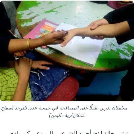
معلمتان يدربن طفلًا على المصافحة في جمعية عدن للتوحد (سماح
عملاق/ريف اليمن)
تشير حالة لؤي أحمد الشرعبي إلى وعي كبير لدى