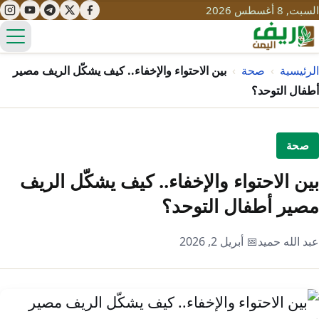
السبت, 8 أغسطس 2026
الق
الرئيسية
›
صحة
›
بين الاحتواء والإخفاء.. كيف يشكّل الريف مصير
أطفال التوحد؟
تعليم
صحة
صحة
تنمية
بين الاحتواء والإخفاء.. كيف يشكّل الريف
مياه
قصص نجاح
سياحة
مصير أطفال التوحد؟
طرُق
مبادرات
تراث
التغير المناخي
عبد الله حميد
📅 أبريل 2, 2026
ثقافة
محميات
تحديات
التلوث
حلول
نساء