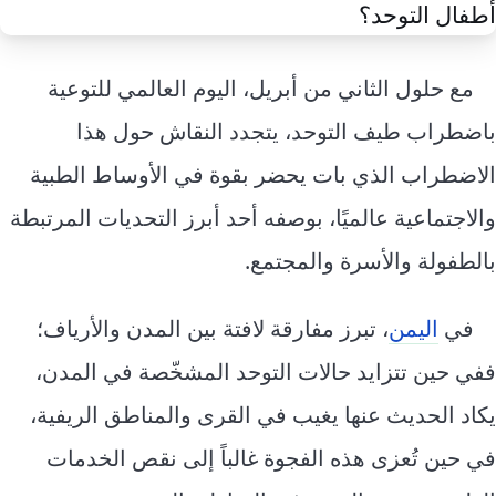
إرشاد زراعي
قضايا
انفوجرافيك
معيشة
قصص رقمية
مع حلول الثاني من أبريل، اليوم العالمي للتوعية
قصة
تقارير صور
باضطراب طيف التوحد، يتجدد النقاش حول هذا
فيديو
الاضطراب الذي بات يحضر بقوة في الأوساط الطبية
والاجتماعية عالميًا، بوصفه أحد أبرز التحديات المرتبطة
بالطفولة والأسرة والمجتمع.
في
اليمن
، تبرز مفارقة لافتة بين المدن والأرياف؛
ففي حين تتزايد حالات التوحد المشخّصة في المدن،
يكاد الحديث عنها يغيب في القرى والمناطق الريفية،
في حين تُعزى هذه الفجوة غالباً إلى نقص الخدمات