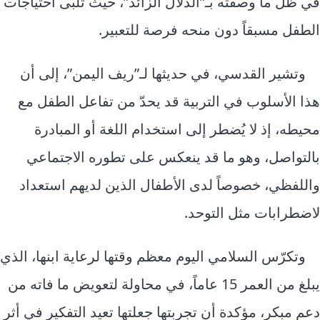
في ظل ما وصفته بـ”الدلال الزائد”، حيث تُلبّى احتياجات
الطفل مسبقاً دون منحه فرصة للتعبير.
وتشير القدسي، في حديثها لـ”ريف اليمن”، إلى أن
هذا الأسلوب في التربية قد يحدّ من تفاعل الطفل مع
محيطه، إذ لا يُضطر إلى استخدام اللغة أو المبادرة
بالتواصل، وهو ما قد ينعكس على تطوره الاجتماعي
واللفظي، خصوصاً لدى الأطفال الذين لديهم استعداد
لاضطرابات مثل التوحد.
وتكرّس السلامي اليوم معظم وقتها لرعاية ابنها، الذي
يبلغ من العمر 15 عاماً، في محاولة لتعويض ما فاته من
دعم مبكر، مؤكدة أن تجربتها جعلتها تعيد التفكير في أثر