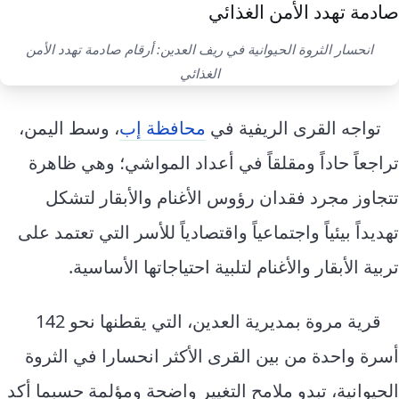
إرشاد زراعي
قضايا
انفوجرافيك
معيشة
انحسار الثروة الحيوانية في ريف العدين: أرقام صادمة تهدد الأمن
قصص رقمية
الغذائي
قصة
تقارير صور
تواجه القرى الريفية في
محافظة إب
، وسط اليمن،
فيديو
تراجعاً حاداً ومقلقاً في أعداد المواشي؛ وهي ظاهرة
تتجاوز مجرد فقدان رؤوس الأغنام والأبقار لتشكل
تهديداً بيئياً واجتماعياً واقتصادياً للأسر التي تعتمد على
تربية الأبقار والأغنام لتلبية احتياجاتها الأساسية.
قرية مروة بمديرية العدين، التي يقطنها نحو 142
أسرة واحدة من بين القرى الأكثر انحسارا في الثروة
الحيوانية، تبدو ملامح التغيير واضحة ومؤلمة حسبما أكد