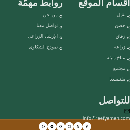
أقسام الموقع
روابط مهمّة
نقيل
من نحن
حصن
تواصل معنا
زقاق
الإرشاد الزراعي
زراعة
نموذج الشكاوى
مناخ وبيئة
مجتمع
ملتيميديا
للتواصل
info@reefyemen.com