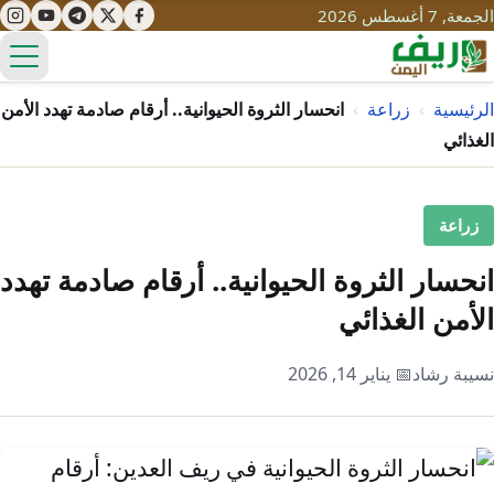
الجمعة, 7 أغسطس 2026
الق
الرئيسية
›
زراعة
›
انحسار الثروة الحيوانية.. أرقام صادمة تهدد الأمن
الغذائي
تعليم
زراعة
صحة
تنمية
انحسار الثروة الحيوانية.. أرقام صادمة تهدد
مياه
قصص نجاح
سياحة
الأمن الغذائي
طرُق
مبادرات
تراث
التغير المناخي
نسيبة رشاد
📅 يناير 14, 2026
ثقافة
محميات
تحديات
التلوث
حلول
نساء