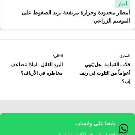
أخبار
أمطار محدودة وحرارة مرتفعة تزيد الضغوط على
الموسم الزراعي
صفّح
السابق:
التالي:
لمقالات
قلاب القمامة.. هل يُنهي
البرد القاتل.. لماذا تتضاعف
أعواماً من التلوث في ريف
مخاطره في الأرياف؟
إب؟
تابعنا على واتساب
احصل على آخر الأخبار مباشرة