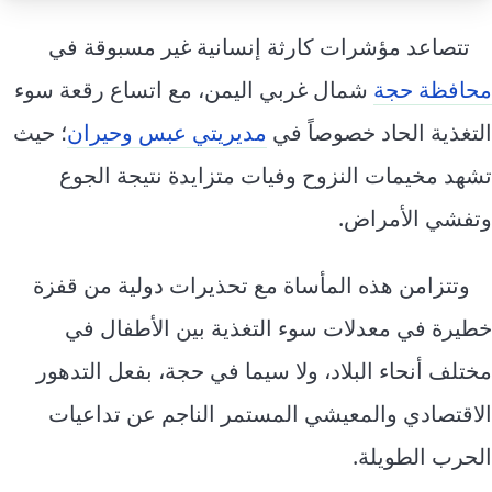
إرشاد زراعي
قضايا
انفوجرافيك
تتصاعد مؤشرات كارثة إنسانية غير مسبوقة في
معيشة
قصص رقمية
محافظة حجة
شمال غربي اليمن، مع اتساع رقعة سوء
قصة
تقارير صور
التغذية الحاد خصوصاً في
مديريتي عبس وحيران
؛ حيث
فيديو
تشهد مخيمات النزوح وفيات متزايدة نتيجة الجوع
وتفشي الأمراض.
وتتزامن هذه المأساة مع تحذيرات دولية من قفزة
خطيرة في معدلات سوء التغذية بين الأطفال في
مختلف أنحاء البلاد، ولا سيما في حجة، بفعل التدهور
الاقتصادي والمعيشي المستمر الناجم عن تداعيات
الحرب الطويلة.