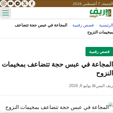
الجمعة, 7 أغسطس 2026
الق
الرئيسية
›
قصص رقمية
›
المجاعة في عبس حجة تتضاعف
بمخيمات النزوح
تعليم
قصص رقمية
صحة
تنمية
المجاعة في عبس حجة تتضاعف بمخيمات
مياه
قصص نجاح
سياحة
النزوح
طرُق
مبادرات
تراث
التغير المناخي
ريف اليمن
📅 يوليو 6, 2026
ثقافة
محميات
تحديات
التلوث
حلول
نساء