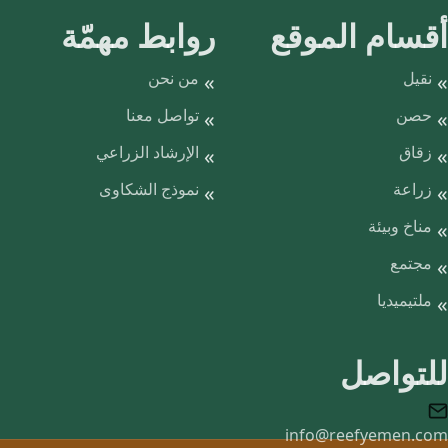
أقسام الموقع
روابط مهمّة
نقيل
من نحن
حصن
تواصل معنا
زقاق
الإرشاد الزراعي
زراعة
نموذج الشكاوى
مناخ وبيئة
مجتمع
ملتيميديا
للتواصل
info@reefyemen.com