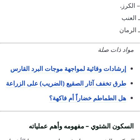
– الكرز.
ـ العنب
ـ الرمان
مواد ذات صلة
إرشادات وقائية لمواجهة موجات البرد القارس
طرق تخفف آثار الصقيع (الضريب) على الزراعة
هل الطماطم خضاراً أم فاكهة؟
السكون الشتوي – مفهومه وأهم عملياته