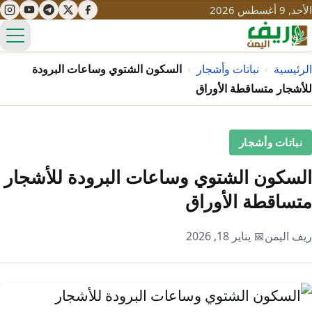
الأحد, 9 أغسطس 2026
الق
الرئيسية
›
نباتات وأشجار
›
السكون الشتوي وساعات البرودة
للأشجار متساقطة الأوراق
تعليم
نباتات وأشجار
صحة
تنمية
السكون الشتوي وساعات البرودة للأشجار
مياه
قصص نجاح
سياحة
متساقطة الأوراق
طرُق
مبادرات
تراث
التغير المناخي
ريف اليمن
📅 يناير 18, 2026
ثقافة
محميات
تحديات
التلوث
حلول
نساء