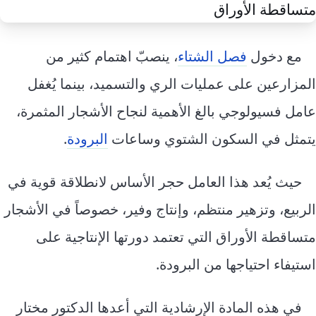
إرشاد زراعي
قضايا
انفوجرافيك
معيشة
قصص رقمية
مع دخول
فصل الشتاء
، ينصبّ اهتمام كثير من
قصة
تقارير صور
المزارعين على عمليات الري والتسميد، بينما يُغفل
فيديو
عامل فسيولوجي بالغ الأهمية لنجاح الأشجار المثمرة،
يتمثل في السكون الشتوي وساعات
البرودة
.
حيث يُعد هذا العامل حجر الأساس لانطلاقة قوية في
الربيع، وتزهير منتظم، وإنتاج وفير، خصوصاً في الأشجار
متساقطة الأوراق التي تعتمد دورتها الإنتاجية على
استيفاء احتياجها من البرودة.
في هذه المادة الإرشادية التي أعدها الدكتور مختار