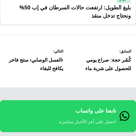
بليغ الطويل: ارتفعت حالات السرطان في إب 50%
ونحتاج تدخل منقذ
صفّح
السابق:
التالي:
لمقالات
كُشَر حجة: صراع يومي
‹العسل الوصابي› منتج فاخر
للحصول على شربة ماء
يكافح للبقاء
تابعنا على واتساب
احصل على آخر الأخبار مباشرة