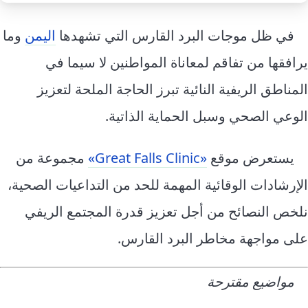
إرشاد زراعي
قضايا
انفوجرافيك
في ظل موجات البرد القارس التي تشهدها
اليمن
وما
معيشة
قصص رقمية
يرافقها من تفاقم لمعاناة المواطنين لا سيما في
قصة
تقارير صور
المناطق الريفية النائية تبرز الحاجة الملحة لتعزيز
فيديو
الوعي الصحي وسبل الحماية الذاتية.
يستعرض موقع
«Great Falls Clinic»
مجموعة من
الإرشادات الوقائية المهمة للحد من التداعيات الصحية،
نلخص النصائح من أجل تعزيز قدرة المجتمع الريفي
على مواجهة مخاطر البرد القارس.
مواضيع مقترحة