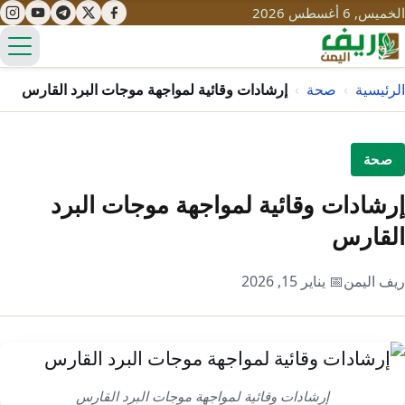
الخميس, 6 أغسطس 2026
الق
الرئيسية
›
صحة
›
إرشادات وقائية لمواجهة موجات البرد القارس
تعليم
صحة
صحة
تنمية
إرشادات وقائية لمواجهة موجات البرد
مياه
القارس
قصص نجاح
سياحة
طرُق
مبادرات
تراث
ريف اليمن
📅 يناير 15, 2026
التغير المناخي
ثقافة
محميات
تحديات
التلوث
حلول
نساء
إرشادات وقائية لمواجهة موجات البرد القارس