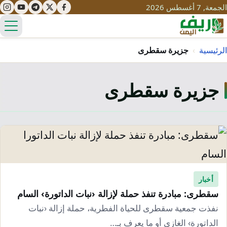
الجمعة, 7 أغسطس 2026
الق
الرئيسية
›
جزيرة سقطرى
جزيرة سقطرى
تعليم
صحة
تنمية
مياه
قصص نجاح
سياحة
طرُق
مبادرات
تراث
التغير المناخي
ثقافة
أخبار
محميات
تحديات
سقطرى: مبادرة تنفذ حملة لإزالة ‹نبات الداتورة› السام
التلوث
حلول
نفذت جمعية سقطرى للحياة الفطرية، حملة إزالة ‹نبات
نساء
الداتورة› الغازي أو ما يعرف بـ…