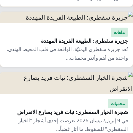
إرشاد زراعي
قضايا
انفوجرافيك
معيشة
قصص رقمية
قصة
تقارير صور
ملفات
جزيرة سقطرى: الطبيعة الفريدة المهددة
فيديو
تُعد جزيرة سقطرى اليمنيّة، الواقعة في قلب المحيط الهندي،
واحدة من أهم وأندر محميات…
محميات
شجرة الخيار السقطري: نبات فريد يصارع الانقراض
في 9 إبريل/ نيسان 2026 تعرضت إحدى أشجار "الخيار
السقطري" للسقوط، ما أثار غضباً…