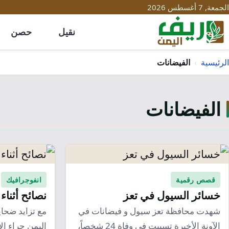
الجمعة, 7 أغسطس 2026
نقيل
حصن
الرئيسية
›
الفيضانات
الفيضانات
قصص رقمية
انفوجرافيك
خسائر السيول في تعز
نصائح أثناء
شهدت محافظة تعز سيول و فيضانات في
مع تزايد ضحاي
الآونة الأخيرة تسببت في وفاة 24 شخصاً،
اليمن جراء ال