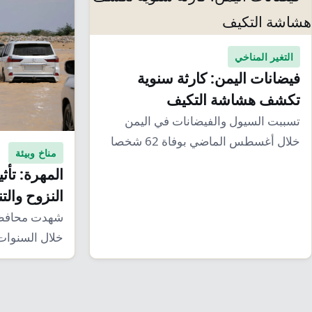
التغير المناخي
فيضانات اليمن: كارثة سنوية
تكشف هشاشة التكيف
تسببت السيول والفيضانات في اليمن
خلال أغسطس الماضي بوفاة 62 شخصا
مناخ وبيئة
وتضررت آلاف الأسر،…
المهرة: تأث
النزوح والت
شهدت محافظة
خلال السنوات 
المخاطر المنا