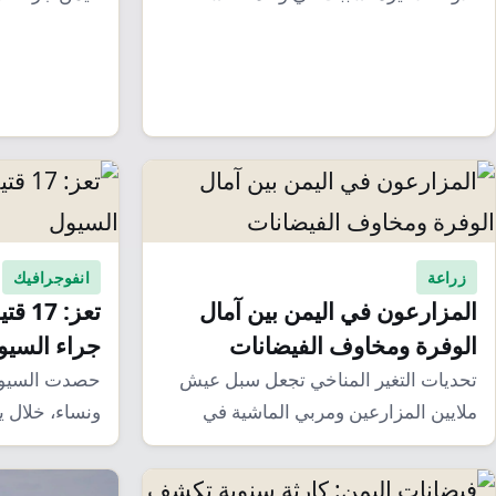
…
المناخ خلال 
زراعة
انفوجرافيك
المزارعون في اليمن بين آمال
تعز: 
الوفرة ومخاوف الفيضانات
جراء السيو
تحديات التغير المناخي تجعل سبل عيش
ملايين المزارعين ومربي الماشية في
ونساء، خلال ي
اليمن على حافة…
في مديريتي…