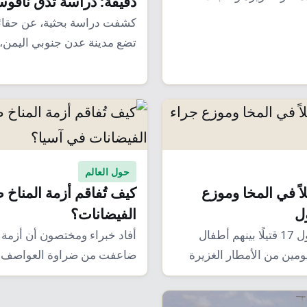
دقيقة: دراسة تدق ناقو
السنوات…
كشفت دراسة بحثية، عن حقائ
تضع مدينة عدن جنوبي اليمن، أ
وجودي…
حول العالم
17 قتيلاً في المخا وموزع
كيف تُفاقم أزمة المناخ 
ل
الفيضانات؟
حصدت السيول 17 قتيلًا بينهم أطفال
أفاد خبراء ومختصون أن أزمة ا
ومين من الأمطار الغزيرة
ضاعفت من ضراوة العواصف ال
أودت بحياة…