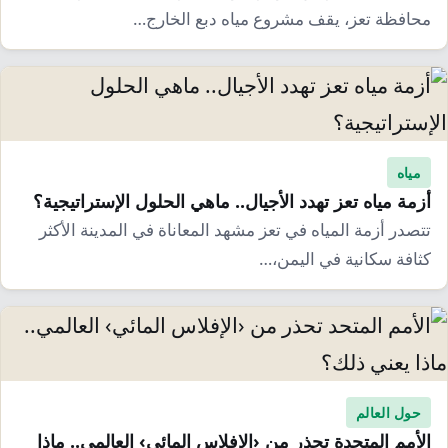
إرشاد زراعي
قضايا
محافظة تعز، يقف مشروع مياه دبع الخارج…
انفوجرافيك
معيشة
قصص رقمية
قصة
تقارير صور
فيديو
مياه
أزمة مياه تعز تهدد الأجيال.. ماهي الحلول الإستراتيجية؟
تتصدر أزمة المياه في تعز مشهد المعاناة في المدينة الأكثر
كثافة سكانية في اليمن،…
حول العالم
الأمم المتحدة تحذر من ‹الإفلاس المائي› العالمي.. ماذا