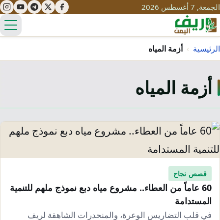
الجمعة, 7 أغسطس 2026
الق
الرئيسية
›
أزمة المياه
أزمة المياه
تعليم
صحة
تنمية
مياه
قصص نجاح
سياحة
طرُق
مبادرات
تراث
التغير المناخي
ثقافة
قصص نجاح
محميات
تحديات
​60 عاماً من العطاء.. مشروع مياه دبع نموذج ملهم للتنمية
التلوث
المستدامة
حلول
نساء
​في قلب التضاريس الوعرة، والمنحدرات الشاهقة لريف