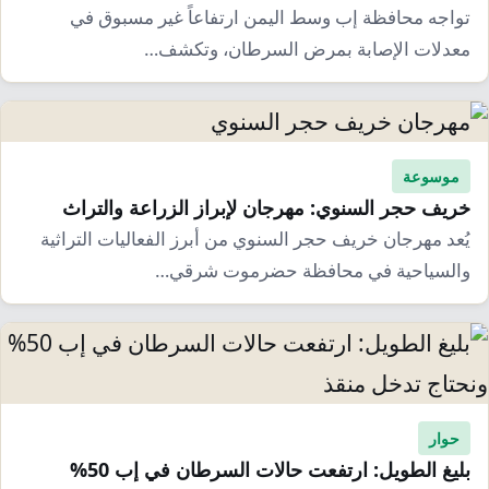
إرشاد زراعي
قضايا
تواجه محافظة إب وسط اليمن ارتفاعاً غير مسبوق في
انفوجرافيك
معدلات الإصابة بمرض السرطان، وتكشف…
معيشة
قصص رقمية
قصة
تقارير صور
فيديو
موسوعة
خريف حجر السنوي: مهرجان لإبراز الزراعة والتراث
يُعد مهرجان خريف حجر السنوي من أبرز الفعاليات التراثية
والسياحية في محافظة حضرموت شرقي…
حوار
بليغ الطويل: ارتفعت حالات السرطان في إب 50%