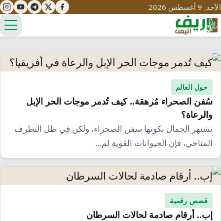
الأحد, 9 أغسطس 2026
الق
تعليم
حول العالم
سُفن الصحراء مُرهقة.. كيف تُدمر موجات الحر الإبل
صحة
تنمية
والرعاة؟
مياه
قصص نجاح
تشتهر الجمال بكونها سفن الصحراء، ولكن في ظل التطرف
سياحة
المناخي، فإن الحيوانات القوية لم…
طرُق
مبادرات
تراث
التغير المناخي
ثقافة
محميات
تحديات
التلوث
قصص رقمية
حلول
نساء
إب.. أرقام صادمة لحالات السرطان