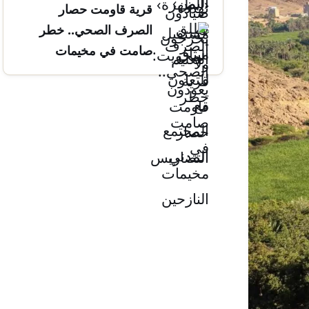
قرية قاومت حصار
التضاريس
الصرف الصحي.. خطر
صامت في مخيمات
النازحين