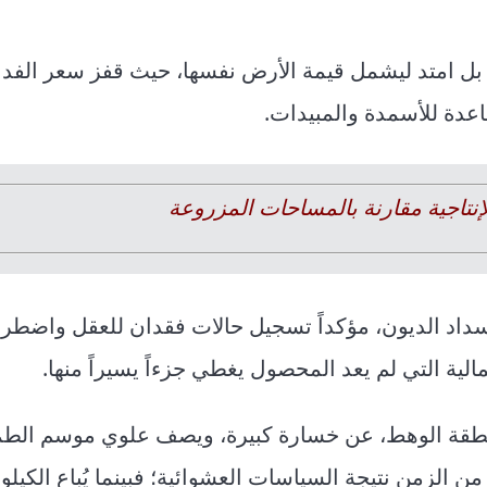
، بل امتد ليشمل قيمة الأرض نفسها، حيث قفز سعر الفدا
عدة للأسمدة والمبيدات.
إنتاجية مقارنة بالمساحات المزروعة
د الديون، مؤكداً تسجيل حالات فقدان للعقل واضطرا
الية التي لم يعد المحصول يغطي جزءاً يسيراً منها.
طقة الوهط، عن خسارة كبيرة، ويصف علوي موسم الط
الزمن نتيجة السياسات العشوائية؛ فبينما يُباع الكيلو ا