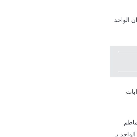
ن الواحد
بات
ماطم
لواحد بـ