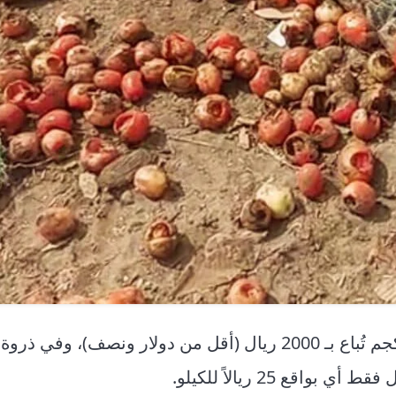
ويضيف بمرارة لـ “ريف اليمن” أن سلة الطماطم 20 كجم تُباع بـ 2000 ريال (أقل من دولار ونصف)