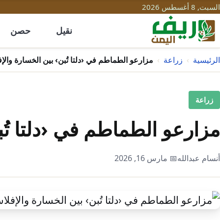
السبت, 8 أغسطس 2026
نقيل
حصن
الرئيسية
›
زراعة
›
مزارعو الطماطم في ‹دلتا تُبن› بين الخسارة والإ
زراعة
مزارعو الطماطم في ‹دلتا تُ
أنسام عبدالله
📅 مارس 16, 2026