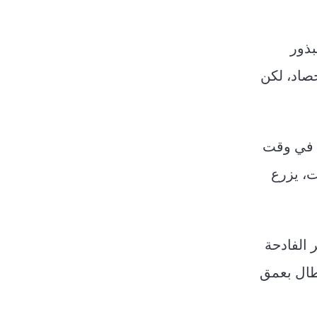
بذور
حصاد، لكن
ل في وقت
ت، يزرع
 الفادحة
طال بعمق