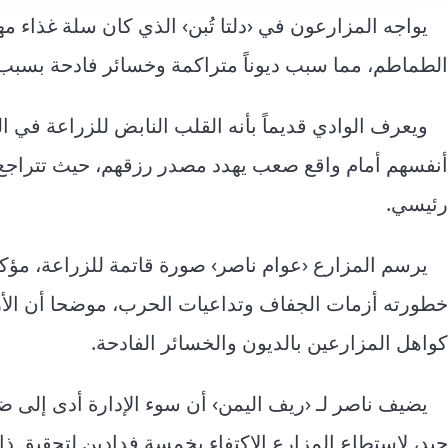
يواجه المزارعون في ‹دلتا تُبن› الذي كان سلة غذاء 
الطماطم، مما سبب ديوناً متراكمة وخسائر فادحة بسب
ويعرف الوادي قديماً بأنه القلب النابض للزراعة في ال
أنفسهم أمام واقع صعب يهدد مصدر رزقهم، حيث تتراجع ف
رئيسي.
يرسم المزارع ‹عوام ناصر› صورة قاتمة للزراعة، مؤكد
خطورته أزمات الجفاف وتداعيات الحرب، موضحا أن الأ
كواهل المزارعين بالديون والخسائر الفادحة.
يضيف ناصر لـ ‹ريف اليمن› أن سوء الإدارة أدى إلى ض
جيد، لاستطاع المزارع الاكتفاء بخمسة فدادين لتحقيق ذا