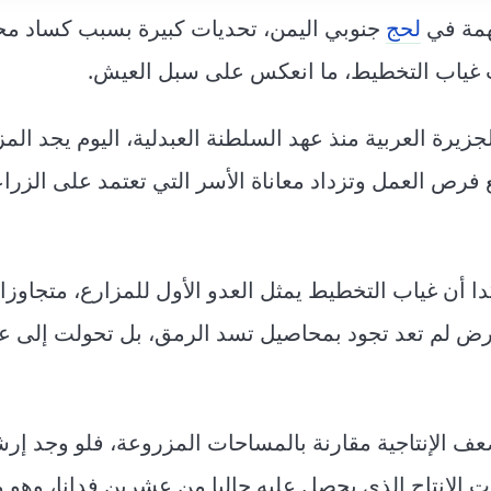
مهمة في
لحج
جنوبي اليمن، تحديات كبيرة بسبب كساد م
ب غياب التخطيط، ما انعكس على سبل العيش.
جزيرة العربية منذ عهد السلطنة العبدلية، اليوم يجد الم
رص العمل وتزداد معاناة الأسر التي تعتمد على الزرا
ا أن غياب التخطيط يمثل العدو الأول للمزارع، متجاوزا
رض لم تعد تجود بمحاصيل تسد الرمق، بل تحولت إلى ع
عف الإنتاجية مقارنة بالمساحات المزروعة، فلو وجد إر
ت الإنتاج الذي يحصل عليه حاليا من عشرين فدانا، وهو م