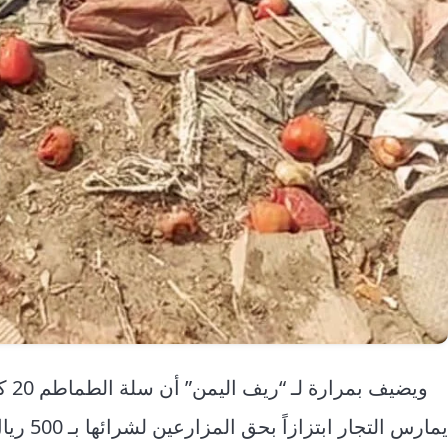
يمارس التجار ابتزازاً بحق المزارعين لشرائها بـ 500 ريال فقط أي بواقع 25 ريالاً للكيلو.