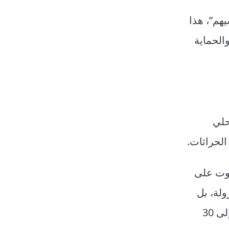
هم”، هذا
الحماية
حلي
الحراثات.
موت على
ولة، بل
هي جرس إنذار لآلاف المزارعين الذين يرزحون تحت وطأة ضغوط نفسية خانقة، وديون تبدأ من 3 ملايين وتصل إلى 30