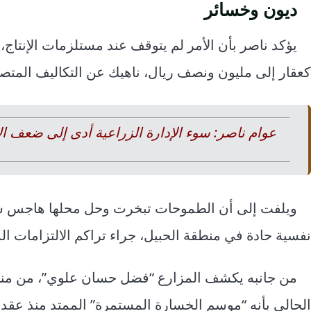
ديون وخسائر
يؤكد ناصر بأن الأمر لم يتوقف عند مستلزمات الإنتاج
كعقار إلى مليون ونصف ريال، ناهيك عن التكاليف المتصا
عوام ناصر: سوء الإدارة الزراعية أدى إلى ضعف ال
ويلفت إلى أن الطموحات تبخرت وحل محلها هاجس سدا
نفسية حادة في منطقة الحبيل، جراء تراكم الالتزامات الم
من جانبه يكشف المزارع “فضل حسان علوي”، من من
الحالي بأنه “موسم الخسارة المستمرة” الممتد منذ عقد من 