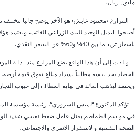
مليون ريال.
المزارع ‹محمود عايش› هو الآخر يوضح جانبا مختلف من
أصبحوا البديل الوحيد للبنك الزراعي الغائب، ويعتمد هؤل
بأسعار تزيد ما بين 40% و60% عن السعر النقدي.
ويلفت إلى أن هذا الواقع يضع المزارع منذ بداية الم
الحصاد يجد نفسه مطالباً بسداد مبالغ تفوق قيمة أرضه، وب
ويحصد ليذهب العائد في نهاية المطاف إلى جيوب التجار، 
تؤكد الدكتورة “لميس السروري”، رئيسة مؤسسة المجد 
في مواسم الطماطم يمثل عامل ضغط نفسي شديد الوطأة عل
الصحة النفسية والاستقرار الأسري والاجتماعي.