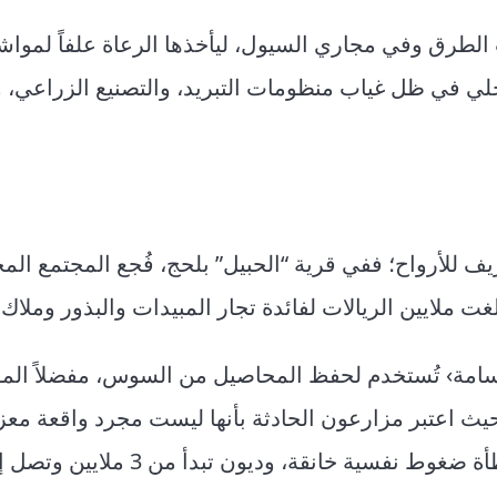
 الطرق وفي مجاري السيول، ليأخذها الرعاة علفاً لمواشي
حلي في ظل غياب منظومات التبريد، والتصنيع الزراعي، و
يف للأرواح؛ ففي قرية “الحبيل” بلحج، فُجع المجتمع الم
 ملايين الريالات لفائدة تجار المبيدات والبذور وملاك 
 سامة› تُستخدم لحفظ المحاصيل من السوس، مفضلاً ال
حيث اعتبر مزارعون الحادثة بأنها ليست مجرد واقعة معز