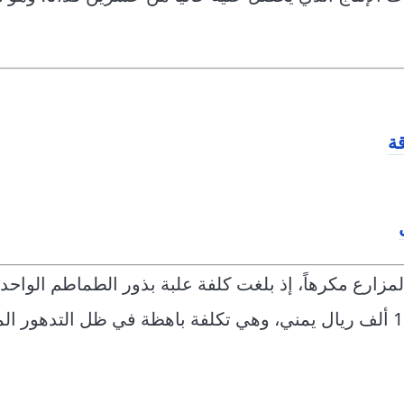
ة
ريال سعودي، في حين قفزت أجرة العامل اليومية إلى 12 ألف ريال يمني، وهي تكلفة باهظة في ظل التد