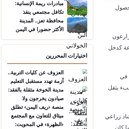
مبادرات ريمة الإنسانية:
حصول
تكافل مجتمعي ينقذ
الأرواح
محافظة تعز.. المدينة
الأكثر حضورا في اليمن
زارعون
عة كدخل
اختيارات المحررين
العزوف عن كليات التربية..
 في
أزمة تهدد مستقبل التعليم
بء يثقل
مدينة الخوخة مثقلة بالفقد:
صيادون يخرجون ولا
يعودون
منصة ‹ريف اليمن› تطلق
ميثاق للتعاون مع المجتمع
شاد زراعي
المدني
‹الظهرة› في المحويت:
ا كان