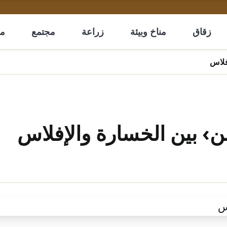
زقاق
مناخ وبيئة
زراعة
مجتمع
مل
فلاس
بن› بين الخسارة والإفلاس