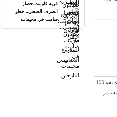
قرية قاومت حصار
التضاريس
الصرف الصحي.. خطر
صامت في مخيمات
النازحين
ويصف الزراعة اليوم بأنها محرقة للأموال يندفع إليها المزارع مكرهاً، إذ بلغت كلفة علبة بذور الطماطم الواحدة نحو 400
هور المستمر