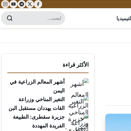
تيميديا
الأكثر قراءة
أشهر المعالم الزراعية في
اليمن
التغير المناخي وزراعة
القات يهددان مستقبل البن
الخولاني
جزيرة سقطرى: الطبيعة
الفريدة المهددة