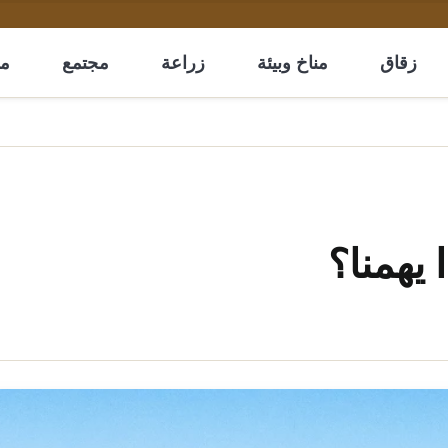
زقاق
مناخ وبيئة
زراعة
مجتمع
مل
 يهمنا؟