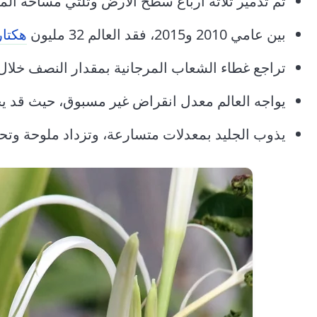
تم تدمير ثلاثة أرباع سطح الأرض وثلثي مساحة ال
بين عامي 2010 و2015، فقد العالم 32 مليون
هكتار
تراجع غطاء الشعاب المرجانية بمقدار النصف خلال 150 عاماً
يواجه العالم معدل انقراض غير مسبوق، حيث قد يخت
يذوب الجليد بمعدلات متسارعة، وتزداد ملوحة وتحمل