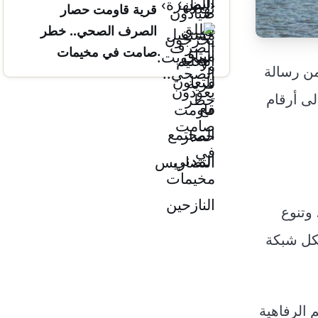
قرية قاومت حصار
التضاريس
الصرف الصحي.. خطر
صامت في مخيمات
ن رسالة
النازحين
لى أرقام
ع، وتنوع
يشكل شبكة
 الرفاهية