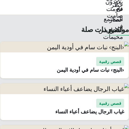
مواضيع ذات صلة
قصص رقمية
‹البنج› نبات سام في أودية اليمن
قصص رقمية
غياب الرجال يضاعف أعباء النساء