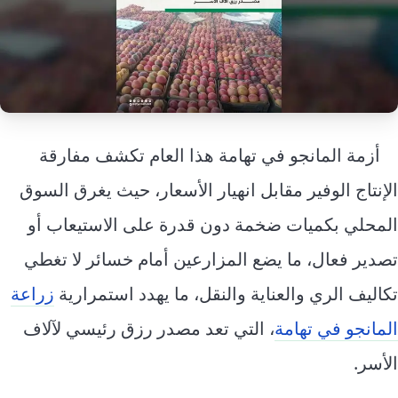
إرشاد زراعي
قضايا
انفوجرافيك
معيشة
قصص رقمية
قصة
تقارير صور
فيديو
أزمة المانجو في تهامة هذا العام تكشف مفارقة
الإنتاج الوفير مقابل انهيار الأسعار، حيث يغرق السوق
المحلي بكميات ضخمة دون قدرة على الاستيعاب أو
تصدير فعال، ما يضع المزارعين أمام خسائر لا تغطي
تكاليف الري والعناية والنقل، ما يهدد استمرارية
زراعة
المانجو في تهامة
، التي تعد مصدر رزق رئيسي لآلاف
الأسر.