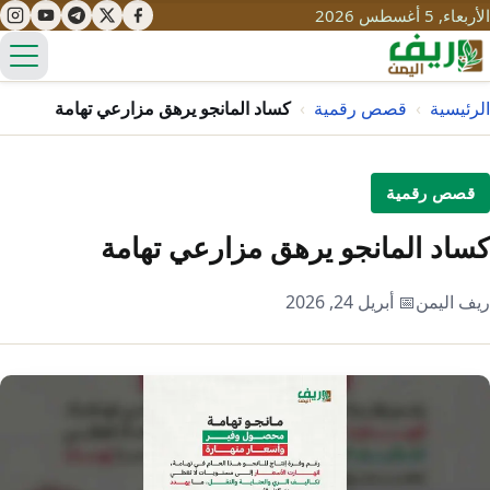
الأربعاء, 5 أغسطس 2026
الق
الرئيسية
›
قصص رقمية
›
كساد المانجو يرهق مزارعي تهامة
تعليم
قصص رقمية
صحة
تنمية
كساد المانجو يرهق مزارعي تهامة
مياه
قصص نجاح
سياحة
ريف اليمن
📅 أبريل 24, 2026
طرُق
مبادرات
تراث
التغير المناخي
ثقافة
محميات
تحديات
التلوث
حلول
نساء