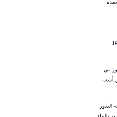
سمدة
ا،
ذور في
عن أشعة
 البذور
ر بالماء