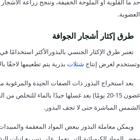
حد ما القلوية أو الملوحة الخفيفة، وتنجح زراعة الأشجار
العضوية.
طرق إكثار أشجار الجوافة
تعتبر طرق الإكثار الجنسي بالبذورالأكثر استخدامًا في 
وتستخدم لغرض إنتاج
شتلات
بذرية يتم تطعيمها لاحقًا ب
بعد استخراج البذور ذات الصفات الجيدة والمرغوبة م
غضون 15-20 يومًا) بعد غسلها جيدًا بالماء للتخل
الشمس المباشرة حتى لا تجف البذور.
ويمكن معاملة البذور ببعض المواد المعقمة والمبيدات 
ببعض المواد الكيميائية التي تعمل على تسريع إنبات البذو