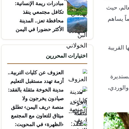
مبادرات ريمة الإنسانية:
عالم، حيث
تكافل مجتمعي ينقذ
اً يساهم
الأرواح
محافظة تعز.. المدينة
الأكثر حضورا في اليمن
ونمو أغصانها القريبة
اختيارات المحررين
العزوف عن كليات التربية..
ال المستديرة
أزمة تهدد مستقبل التعليم
والوردي،
مدينة الخوخة مثقلة بالفقد:
صيادون يخرجون ولا
يعودون
منصة ‹ريف اليمن› تطلق
ميثاق للتعاون مع المجتمع
المدني
‹الظهرة› في المحويت: