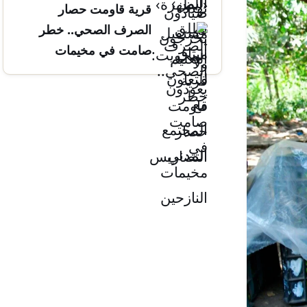
قرية قاومت حصار
التضاريس
الصرف الصحي.. خطر
صامت في مخيمات
النازحين