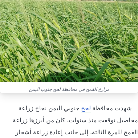
إرشاد زراعي
قضايا
انفوجرافيك
معيشة
قصص رقمية
قصة
تقارير صور
فيديو
مزارع القمح في محافظة لحج جنوب اليمن
شهدت محافظة
لحج
جنوبي اليمن نجاح زراعة
محاصيل توقفت منذ سنوات، كان من أبرزها زراعة
القمح للمرة الثالثة، إلى جانب إعادة زراعة أشجار