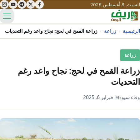
السبت, 8 أغسطس 2026
الق
الرئيسية
›
زراعة
›
زراعة القمح في لحج: نجاح واعد رغم التحديات
تعليم
زراعة
صحة
تنمية
زراعة القمح في لحج: نجاح واعد رغم
مياه
التحديات
قصص نجاح
سياحة
طرُق
مبادرات
تراث
وفاء سيود
📅 فبراير 6, 2025
التغير المناخي
ثقافة
محميات
تحديات
التلوث
حلول
نساء