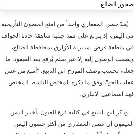
إرشاد زراعي
قضايا
انفوجرافيك
معيشة
قصص رقمية
يُعدّ حصن المعفاري واحداً من أمنع الحصون التأريخية
قصة
تقارير صور
في اليمن، إذ يتربع على قمة جبلية شاهقة حادة الحواف
فيديو
في منطقة قرض بمديرية الأزارق بمحافظة الضالع،
ويصعب الوصول إليه إلا عبر سلم يُرفع بعد الصعود، ما
جعله، بحسب وصف المؤرخ ابن الديبع، “أمنع من عش
عقاب الجو”، وفق ما ذكره المختص الناشط المختص
فهد اسماعيل الانباري.
وذكر ابن الديبع في كتابه قرة العيون بأخبار اليمن
الميمون أن حصن المعفاري من أكثر حصون اليمن