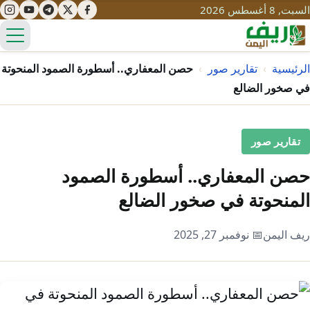
السبت, 8 أغسطس 2026
الق
الرئيسية
›
تقارير صور
›
حصن المعفاري.. أسطورة الصمود المنحوتة
في صخور الضالع
تعليم
تقارير صور
صحة
تنمية
حصن المعفاري.. أسطورة الصمود
مياه
قصص نجاح
سياحة
المنحوتة في صخور الضالع
طرُق
مبادرات
تراث
التغير المناخي
ريف اليمن
📅 نوفمبر 27, 2025
ثقافة
محميات
تحديات
التلوث
حلول
نساء