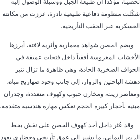
تحصيناً، مؤكداً أن طبيعة الجبل ووسيلة الوصول إليه
شكّلت منظومة دفاعية طبيعية نادرة، عززت من مكانته
العسكرية عبر الحقب التأريخية.
ويضم الحصن شواهد معمارية وأثرية لافتة، أبرزها
الأخشاب المغروسة أفقياً داخل فتحات عميقة في
الحواف الصخرية الحادة، وهي ظاهرة ما تزال تثير
دهشة الباحثين والزوار، إلى جانب وجود صهاريج مياه،
ومعاصر زيت، ومخازن حبوب وكهوف متعددة، وجدران
مبنية بأحجار كبيرة الحجم تعكس مهارة هندسية متقدمة.
وقد عُثر داخل أحد كهوف الحصن على نقش بخط
الزبور اليماني، ما يشير إلى عمق تأريخي وحضاري يعود