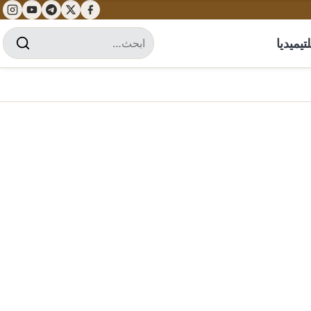
تيميديا