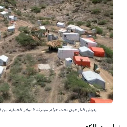
يعيش النازحون تحت خيام مهترئة لا توفر الحماية من ال
خيام متهالكة