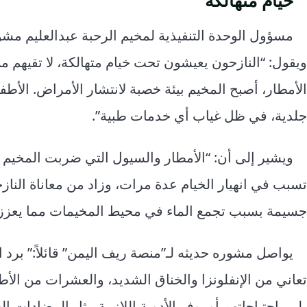
مسؤول الوحدة التنفيذية لمخيم الرحبة عبدالعليم مشو
ويقول: “النازحون يعيشون تحت خيام متهالكة، لا تقيهم م
الأمطار، أصبح المخيم بيئة خصبة لانتشار الأمراض. الأط
جلدية، في ظل غياب أي خدمات طبية”.
ويشير إلى أن: “الأمطار والسيول التي ضربت المخيم
تسبب في انهيار الخيام عدة مرات، وزاد من معاناة النا
جسيمة بسبب تجمع الماء في محيط المخيمات مما يعزز من
يواصل مشوره حديثه لـ”منصة ريف اليمن” قائلاً:” برد ا
تعاني من الإنفلونزا والخناق الشديد، والعشرات من ال
يلبي احتياجاتهم أو يوفر الأدوية اللازمة مثل المضادات 