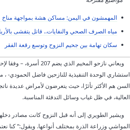
المهمشون في اليمن: مساكن هشة بمواجهة مناخ 
مياه الصرف الصحي والنفايات.. قاتل يتفشى بالأري
سكان تهامة بين جحيم النزوح وتوسع رقعة الفقر
ويعاني نازحو المخيم الذي ي
استشاري الوحدة التنفيذية للنازحين فاضل الحمودي- ، من
السن هم الأكثر تأثرًا، حيث يتعرضون لأمراض عديدة نا
العالية، في ظل غياب وسائل التدفئة المناسبة.
ويشير الطويري إلى أنه قبل النزوح كانت مصادر دخلهم
المواشي وزراعة الذرة بمختلف أنواعها. ويقول:” كنا ن