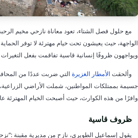
مع حلول فصل الشتاء، تعود معاناة نازحي مخيم الر
الواجهة، حيث يعيشون تحت خيام مهترئة لا توفر الحماية م
ويواجهون ظروفًا إنسانية قاسية تفاقمت بفعل التغيرات ا
وألحقت
الأمطار الغزيرة
التي ضربت عددًا من المحافظا
جسيمة بممتلكات المواطنين، شملت الأراضي الزراعية، ا
وافرًا من هذه الكوارث، حيث أصبحت الخيام المهترئة عاج
ظروف قاسية
يقول إسماعيل الطويري، نازح من مديرية مقبنة :”نز