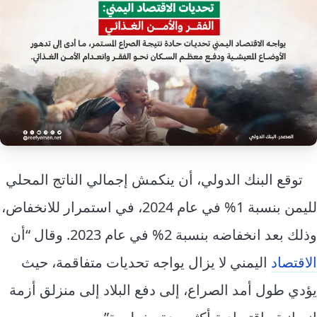
إرشاد زراعي
قضايا
انفوجرافيك
معيشة
قصص رقمية
قصة
تقارير صور
فيديو
توقع البنك الدولي، أن ينكمش إجمالي الناتج المحلي
لليمن بنسبة 1% في عام 2024، في استمرار للانخفاض،
وذلك بعد انخفاضه بنسبة 2% في عام 2023. وقال “أن
الاقتصاد
اليمني لا يزال يواجه تحديات متفاقمة، حيث
يؤدي طول أمد الصراع، إلى دفع البلاد إلى منزلق أزمة