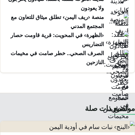
ولا يعودون
منصة ‹ريف اليمن› تطلق ميثاق للتعاون مع
المجتمع المدني
‹الظهرة› في المحويت: قرية قاومت حصار
التضاريس
الصرف الصحي.. خطر صامت في مخيمات
النازحين
مواضيع ذات صلة