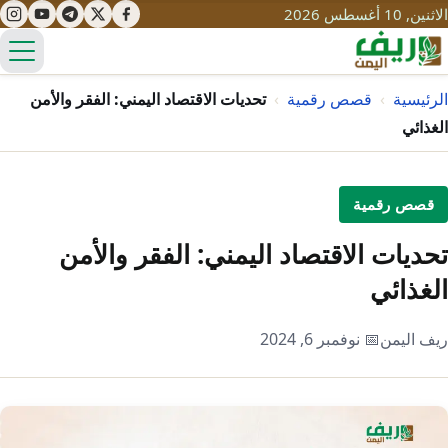
الاثنين, 10 أغسطس 2026
الق
الرئيسية
›
قصص رقمية
›
تحديات الاقتصاد اليمني: الفقر والأمن
الغذائي
تعليم
قصص رقمية
صحة
تنمية
تحديات الاقتصاد اليمني: الفقر والأمن
مياه
قصص نجاح
سياحة
الغذائي
طرُق
مبادرات
تراث
التغير المناخي
ريف اليمن
📅 نوفمبر 6, 2024
ثقافة
محميات
تحديات
التلوث
حلول
نساء