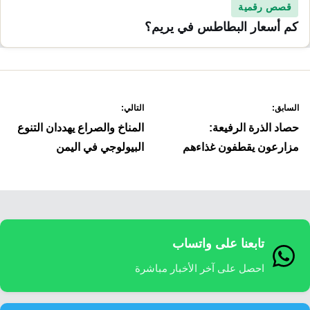
قصص رقمية
كم أسعار البطاطس في يريم؟
صفّح
السابق:
التالي:
لمقالات
حصاد الذرة الرفيعة:
المناخ والصراع يهددان التنوع
مزارعون يقطفون غذاءهم
البيولوجي في اليمن
تابعنا على واتساب
احصل على آخر الأخبار مباشرة